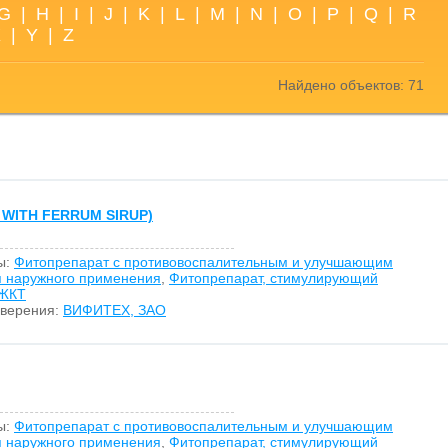
G
|
H
|
I
|
J
|
K
|
L
|
M
|
N
|
O
|
P
|
Q
|
R
X
|
Y
|
Z
Найдено объектов: 71
WITH FERRUM SIRUP)
ы:
Фитопрепарат с противовоспалительным и улучшающим
я наружного применения
,
Фитопрепарат, стимулирующий
 ЖКТ
оверения:
ВИФИТЕХ, ЗАО
ы:
Фитопрепарат с противовоспалительным и улучшающим
я наружного применения
,
Фитопрепарат, стимулирующий