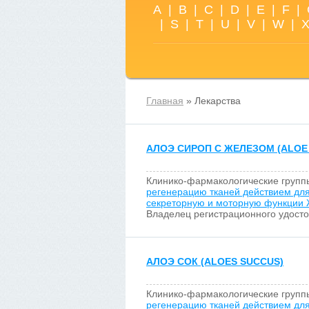
A
|
B
|
C
|
D
|
E
|
F
|
|
S
|
T
|
U
|
V
|
W
|
Главная
» Лекарства
АЛОЭ СИРОП С ЖЕЛЕЗОМ (ALOE 
Клинико-фармакологические групп
регенерацию тканей действием дл
секреторную и моторную функции
Владелец регистрационного удост
АЛОЭ СОК (ALOES SUCCUS)
Клинико-фармакологические групп
регенерацию тканей действием дл