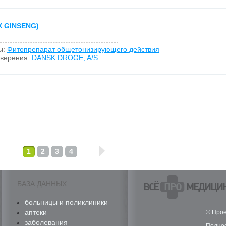
 GINSENG)
ы:
Фитопрепарат общетонизирующего действия
оверения:
DANSK DROGE, A/S
1
2
3
4
БАЗА ДАННЫХ
ВСЁ
ПРО
МЕДИЦИ
больницы и поликлиники
аптеки
© Прое
заболевания