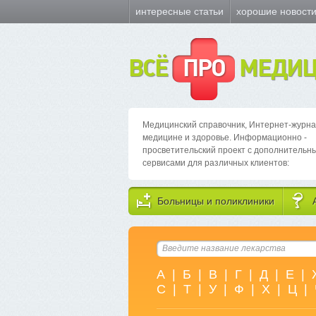
интересные статьи
хорошие новост
ВСЁ
ПРО
МЕДИЦ
Медицинский справочник, Интернет-журна
медицине и здоровье. Информационно -
просветительский проект с дополнительн
сервисами для различных клиентов:
Больницы и поликлиники
А
|
Б
|
В
|
Г
|
Д
|
Е
|
С
|
Т
|
У
|
Ф
|
Х
|
Ц
|