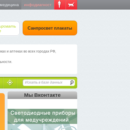
 медицина
инфодиагност
ировать
Санпросвет плакаты
е
х и аптеках во всех городах РФ,
ьности.
Мы Вконтакте