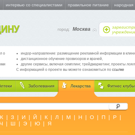
и
интервью со специалистами
правильное питание
народная
ИНУ
зарегистр
Москва
город:
учреждени
л о
индор-направление: размещение рекламной информации в клиника
дистанционное обучение провизоров и врачей,
ыми
другие сервисы, включая семплинг, трейдмаркетинг, проекты лоял
С информацией о проекте вы можете ознакомиться по
ссылке
Аптеки
Заболевания
Лекарства
Фитнес клубы
Ж
|
З
|
И
|
Й
|
К
|
Л
|
М
|
Н
|
О
|
П
|
Р
|
Ч
|
Ш
|
Э
|
Ю
|
Я