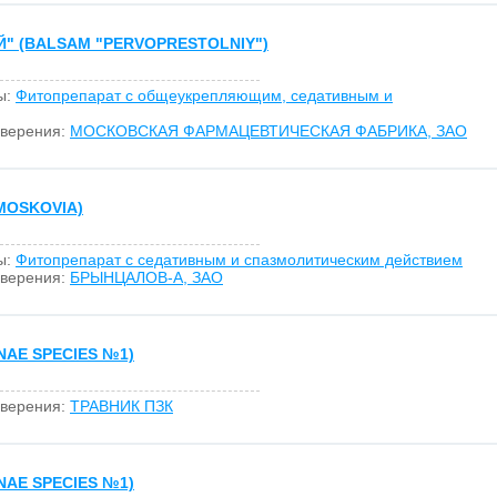
 (BALSAM "PERVOPRESTOLNIY")
ы:
Фитопрепарат с общеукрепляющим, седативным и
оверения:
МОСКОВСКАЯ ФАРМАЦЕВТИЧЕСКАЯ ФАБРИКА, ЗАО
MOSKOVIA)
ы:
Фитопрепарат с седативным и спазмолитическим действием
оверения:
БРЫНЦАЛОВ-А, ЗАО
AE SPECIES №1)
оверения:
ТРАВНИК ПЗК
AE SPECIES №1)