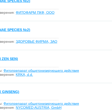
AE SPECIES №2)
оверения:
ФИТОФАРМ ПКФ, ООО
AE SPECIES №2)
оверения:
ЗДОРОВЬЕ ФИРМА, ЗАО
 ZEN SEN)
ы:
Фитопрепарат общетонизирующего действия
оверения:
KRKA, d.d.
 GINSENG)
ы:
Фитопрепарат общетонизирующего действия
оверения:
NYCOMED AUSTRIA, GmbH