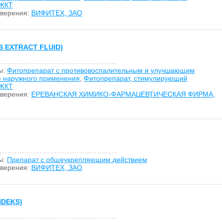
 ЖКТ
оверения:
ВИФИТЕХ, ЗАО
 EXTRACT FLUID)
ы:
Фитопрепарат с противовоспалительным и улучшающим
я наружного применения
,
Фитопрепарат, стимулирующий
 ЖКТ
оверения:
ЕРЕВАНСКАЯ ХИМИКО-ФАРМАЦЕВТИЧЕСКАЯ ФИРМА,
ы:
Препарат с общеукрепляющим действием
оверения:
ВИФИТЕХ, ЗАО
NDEKS)