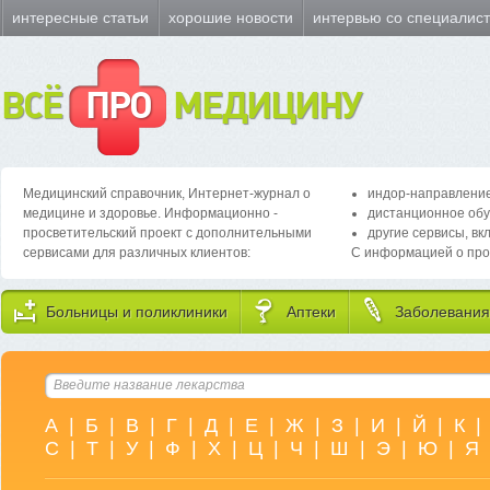
интересные статьи
хорошие новости
интервью со специалис
ВСЁ
ПРО
МЕДИЦИНУ
Медицинский справочник, Интернет-журнал о
индор-направление
медицине и здоровье. Информационно -
дистанционное обу
просветительский проект с дополнительными
другие сервисы, вк
сервисами для различных клиентов:
С информацией о про
Больницы и поликлиники
Аптеки
Заболевания
А
|
Б
|
В
|
Г
|
Д
|
Е
|
Ж
|
З
|
И
|
Й
|
К
|
С
|
Т
|
У
|
Ф
|
Х
|
Ц
|
Ч
|
Ш
|
Э
|
Ю
|
Я