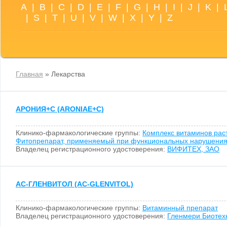
A
|
B
|
C
|
D
|
E
|
F
|
G
|
H
|
I
|
J
|
K
|
|
S
|
T
|
U
|
V
|
W
|
X
|
Y
|
Z
Главная
» Лекарства
АРОНИЯ+С (ARONIAE+С)
Клинико-фармакологические группы:
Комплекс витаминов рас
Фитопрепарат, применяемый при функциональных нарушения
Владелец регистрационного удостоверения:
ВИФИТЕХ, ЗАО
АС-ГЛЕНВИТОЛ (AC-GLENVITOL)
Клинико-фармакологические группы:
Витаминный препарат
Владелец регистрационного удостоверения:
Гленмери Биотех