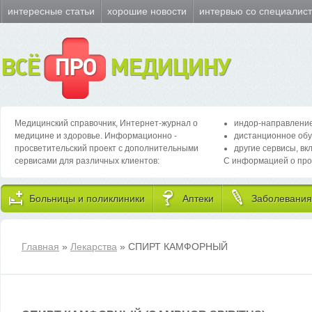
интересные статьи
хорошие новости
интервью со специалис
ВСЁ
ПРО
МЕДИЦИНУ
Медицинский справочник, Интернет-журнал о
индор-направление
медицине и здоровье. Информационно -
дистанционное обу
просветительский проект с дополнительными
другие сервисы, вк
сервисами для различных клиентов:
С информацией о про
Больницы и поликлиники
Аптеки
Заболевания
Главная
»
Лекарства
» СПИРТ КАМФОРНЫЙ