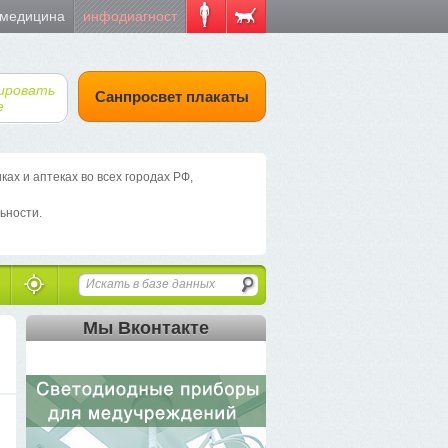
 медицина
инфодиагност
ировать
Санпросвет плакаты
е
х и аптеках во всех городах РФ,
ьности.
Мы Вконтакте