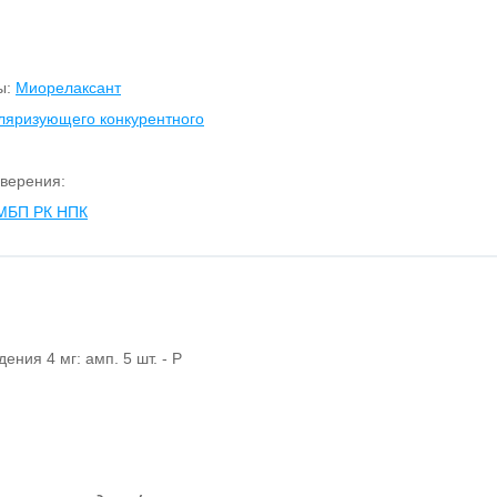
ы:
Миорелаксант
ляризующего конкурентного
верения:
 МБП РК НПК
дения 4 мг: амп. 5 шт. - Р