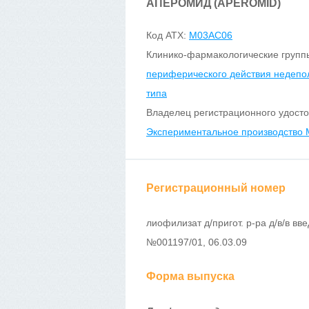
АПЕРОМИД (APEROMID)
Код ATX:
M03AC06
Клинико-фармакологические групп
периферического действия недепо
типа
Владелец регистрационного удосто
Экспериментальное производство
Регистрационный номер
лиофилизат д/пригот. р-ра д/в/в вве
№001197/01, 06.03.09
Форма выпуска