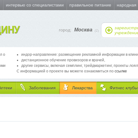
и
интервью со специалистами
правильное питание
народная
ИНУ
зарегистр
Москва
город:
учреждени
л о
индор-направление: размещение рекламной информации в клиника
дистанционное обучение провизоров и врачей,
ыми
другие сервисы, включая семплинг, трейдмаркетинг, проекты лоял
С информацией о проекте вы можете ознакомиться по
ссылке
Аптеки
Заболевания
Лекарства
Фитнес клубы