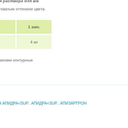
 раствора для в/в
товатым оттенком цвета.
1 амп.
4 мг
паковки контурные
Н
АПИДРА<SUP..
АПИДРА<SUP..
АПИЗАРТРОН