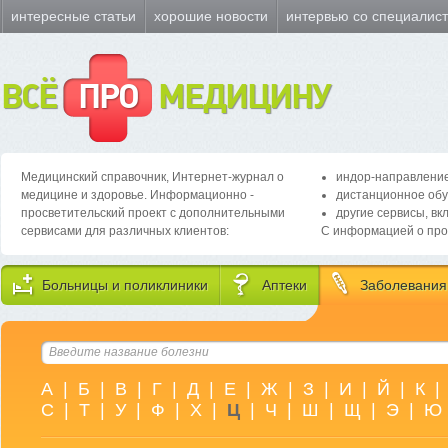
интересные статьи
хорошие новости
интервью со специалис
ВСЁ
ПРО
МЕДИЦИНУ
Медицинский справочник, Интернет-журнал о
индор-направление
медицине и здоровье. Информационно -
дистанционное обу
просветительский проект с дополнительными
другие сервисы, вк
сервисами для различных клиентов:
С информацией о про
Больницы и поликлиники
Аптеки
Заболевания
А
|
Б
|
В
|
Г
|
Д
|
Е
|
Ж
|
З
|
И
|
Й
|
К
|
С
|
Т
|
У
|
Ф
|
Х
|
Ц
|
Ч
|
Ш
|
Щ
|
Э
|
Ю