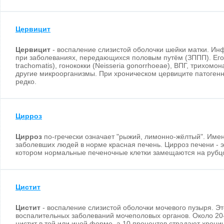
Цервицит
Цервицит
- воспаление слизистой оболочки шейки матки. Ин
при заболеваниях, передающихся половым путём (ЗППП). Его
trachomatis), гонококки (Neisseria gonorrhoeae), ВПГ, трихомон
другие микроорганизмы. При хроническом цервиците патоген
редко.
Цирроз
Цирроз
по-гречески означает "рыжий, лимонно-жёлтый". Имен
заболевших людей в норме красная печень. Цирроз печени - 
котором нормальные печеночные клетки замещаются на рубцо
Цистит
Цистит
- воспаление слизистой оболочки мочевого пузыря. Э
воспалительных заболеваний мочеполовых органов. Около 20
цистит в той или иной форме, а 10 процентов страдают хрони