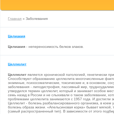
Главная
» Заболевания
Целиакия
Целиакия
- непереносимость белков злаков.
Целлюлит
Целлюлит
является хронической патологией, генетически пр
Способствуют образованию целлюлита многочисленные факто
энзимные, психосоматические, токсические и, в основном, со
заболевания - липодистрофия, пассивный жир, трудноудалим
утвердился термин целлюлит, который и занимает особое мест
семь назад в России и не слыхивали о таком заболевании, хо
проблемами целлюлита занимаются с 1957 года. И достигли з
Целлюлит - болезнь разбалансированного организма, в коем у
болезнь образа жизни. «Апельсиновая корка» бывает мягкой, 
(самый распространенный тип). В зависимости от этого подб