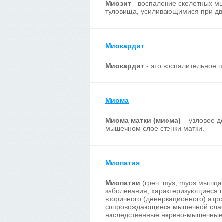
Миозит
- воспаление скелетных м
туловища, усиливающимися при дв
Миокардит
Миокардит
- это воспалительное
Миома
Миома матки (миома)
– узловое д
мышечном слое стенки матки.
Миопатия
Миопатии
(греч. mys, myos мышца
заболевания, характеризующиеся 
вторичного (денервационного) атр
сопровождающиеся мышечной слабо
наследственные нервно-мышечные 