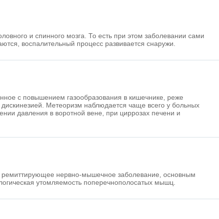
оловного и спинного мозга. То есть при этом заболевании сами
даются, воспалительный процесс развивается снаружи.
занное с повышением газообразования в кишечнике, реже
 дискинезией. Метеоризм наблюдается чаще всего у больных
ении давления в воротной вене, при циррозах печени и
о ремиттирующее нервно-мышечное заболевание, основным
ологическая утомляемость поперечнополосатых мышц.