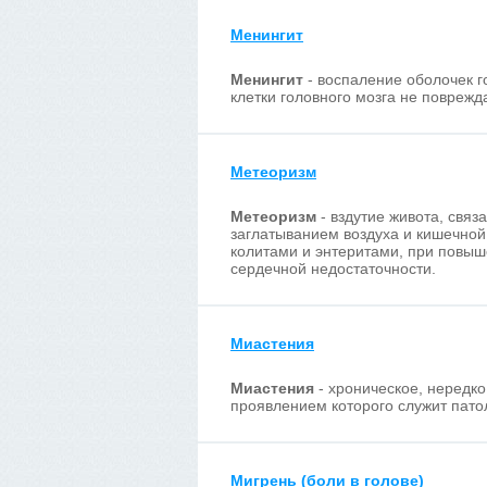
Менингит
Менингит
- воспаление оболочек г
клетки головного мозга не повреж
Метеоризм
Метеоризм
- вздутие живота, свя
заглатыванием воздуха и кишечной
колитами и энтеритами, при повыш
сердечной недостаточности.
Миастения
Миастения
- хроническое, нередк
проявлением которого служит пат
Мигрень (боли в голове)