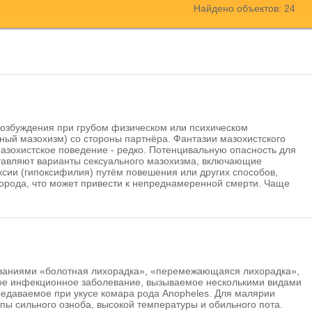
Найдено объектов: 24
возбуждения при грубом физическом или психическом
ный мазохизм) со стороны партнёра. Фантазии мазохистского
азохистское поведение - редко. Потенцивальную опасность для
тавляют варианты сексуального мазохизма, включающие
сии (гипоксифилия) путём повешения или других способов,
орода, что может привести к непреднамеренной смерти. Чаще
азваниями «болотная лихорадка», «перемежающаяся лихорадка»,
ое инфекционное заболевание, вызываемое несколькими видами
едаваемое при укусе комара рода Anopheles. Для малярии
ы сильного озноба, высокой температуры и обильного пота.