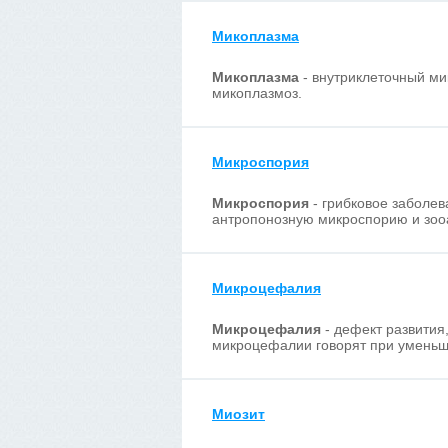
Микоплазма
Микоплазма
- внутриклеточный ми
микоплазмоз.
Микроспория
Микроспория
- грибковое заболев
антропонозную микроспорию и зо
Микроцефалия
Микроцефалия
- дефект развития
микроцефалии говорят при уменьше
Миозит