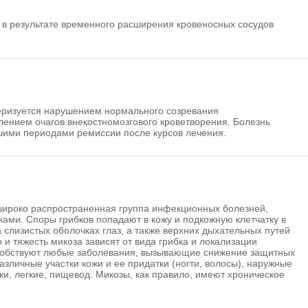
т в результате временного расширения кровеносных сосудов
ризуется нарушением нормального созревания
лением очагов внекостномозгового кроветворения. Болезнь
шими периодами ремиссии после курсов лечения.
широко распространенная группа инфекционных болезней,
ами. Споры грибков попадают в кожу и подкожную клетчатку в
 слизистых оболочках глаз, а также верхних дыхательных путей
 и тяжесть микоза зависят от вида грибка и локализации
собствуют любые заболевания, вызывающие снижение защитных
азличные участки кожи и ее придатки (ногти, волосы), наружные
и, легкие, пищевод. Микозы, как правило, имеют хроническое