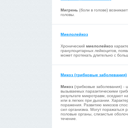
Мигрень
(боли в голове) возникае
головы.
Миелолейкоз
Хронический
миелолейкоз
характе
гранулоцитарных лейкоцитов, появ
может протекать длительно с боль
Микоз (грибковые заболевания)
Микоз
(грибковые заболевания) - 
вызываемых паразитическими грибк
результате микротравм, оседают на
или в легких при дыхании. Характер
поражения. Развитию микозов спо
сил организма. Могут поражаться р
половые органы, слизистые оболочк
течение.