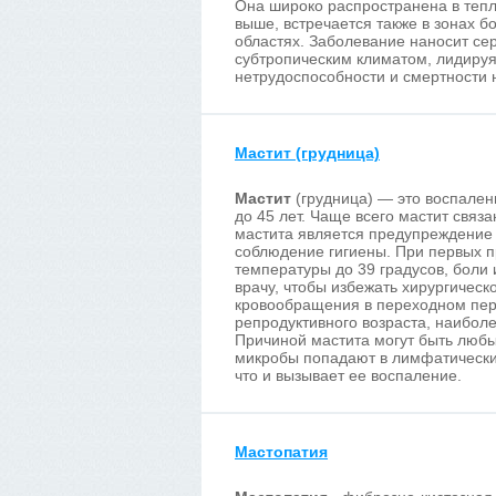
Она широко распространена в тепл
выше, встречается также в зонах б
областях. Заболевание наносит се
субтропическим климатом, лидируя
нетрудоспособности и смертности 
Мастит (грудница)
Мастит
(грудница) — это воспале
до 45 лет. Чаще всего мастит свя
мастита является предупреждение 
соблюдение гигиены. При первых 
температуры до 39 градусов, боли
врачу, чтобы избежать хирургическ
кровообращения в переходном пер
репродуктивного возраста, наиболее
Причиной мастита могут быть любы
микробы попадают в лимфатические
что и вызывает ее воспаление.
Мастопатия