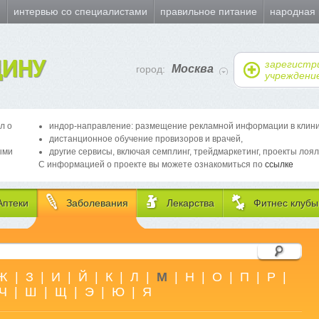
и
интервью со специалистами
правильное питание
народная
ИНУ
зарегистр
Москва
город:
учреждени
л о
индор-направление: размещение рекламной информации в клиника
дистанционное обучение провизоров и врачей,
ыми
другие сервисы, включая семплинг, трейдмаркетинг, проекты лоял
С информацией о проекте вы можете ознакомиться по
ссылке
Аптеки
Заболевания
Лекарства
Фитнес клубы
Ж
|
З
|
И
|
Й
|
К
|
Л
|
М
|
Н
|
О
|
П
|
Р
|
Ч
|
Ш
|
Щ
|
Э
|
Ю
|
Я