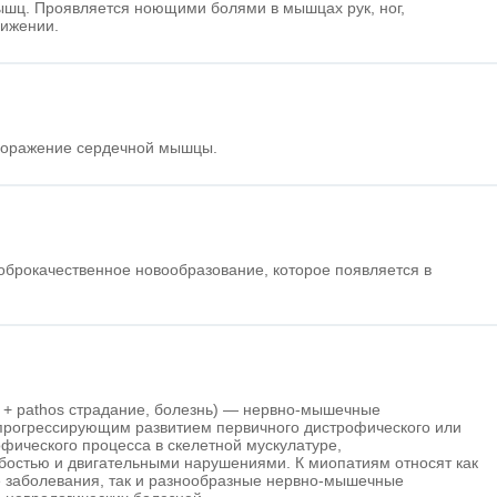
ышц. Проявляется ноющими болями в мышцах рук, ног,
ижении.
 поражение сердечной мышцы.
оброкачественное новообразование, которое появляется в
 + pathos страдание, болезнь) — нервно-мышечные
прогрессирующим развитием первичного дистрофического или
офического процесса в скелетной мускулатуре,
стью и двигательными нарушениями. К миопатиям относят как
заболевания, так и разнообразные нервно-мышечные