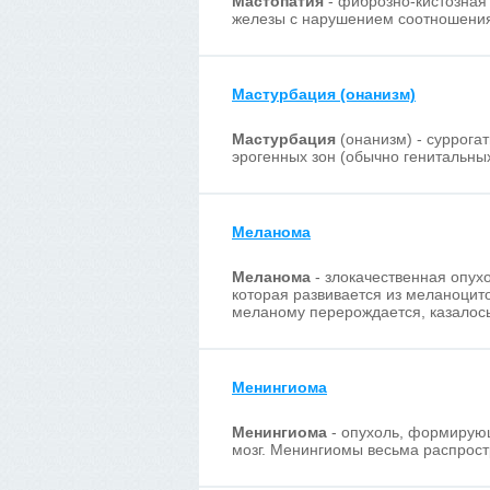
Мастопатия
- фиброзно-кистозная
железы с нарушением соотношения
Мастурбация (онанизм)
Мастурбация
(онанизм) - суррога
эрогенных зон (обычно генитальны
Меланома
Меланома
- злокачественная опухо
которая развивается из меланоцит
меланому перерождается, казалось
Менингиома
Менингиома
- опухоль, формирующ
мозг. Менингиомы весьма распрос