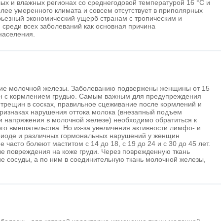
ых и влажных регионах со среднегодовой температурой 16 °С и
олее умеренного климата и совсем отсутствует в приполярных
рьезный экономический ущерб странам с тропическим и
 среди всех заболеваний как основная причина
населения.
ние молочной железы. Заболеванию подвержены женщины от 15
зан с кормлением грудью. Самым важным для предупреждения
трещин в сосках, правильное сцеживание после кормлений и
признаках нарушения оттока молока (внезапный подъем
 и напряжения в молочной железе) необходимо обратиться к
ого вмешательства. Но из-за увеличения активности лимфо- и
иоде и различных гормональных нарушений у женщин
 часто болеют маститом с 14 до 18, с 19 до 24 и с 30 до 45 лет.
е повреждения на коже груди. Через поврежденную ткань
 сосуды, а по ним в соединительную ткань молочной железы,