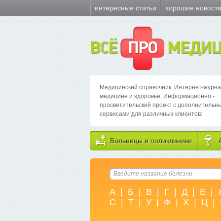
интересные статьи
хорошие новост
ВСЁ
ПРО
МЕДИЦ
Медицинский справочник, Интернет-журна
медицине и здоровье. Информационно -
просветительский проект с дополнительн
сервисами для различных клиентов:
Больницы и поликлиники
А
|
Б
|
В
|
Г
|
Д
|
Е
|
С
|
Т
|
У
|
Ф
|
Х
|
Ц
|