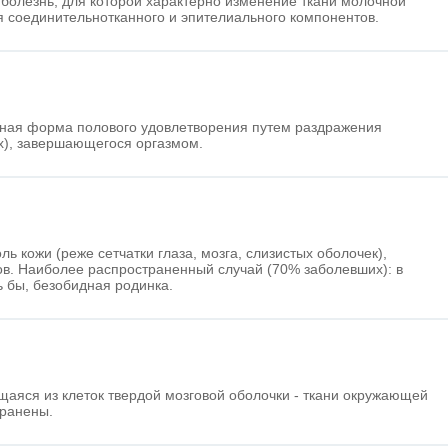
 болезнь, для которой характерно изменение ткани молочной
 соединительнотканного и эпителиального компонентов.
тная форма полового удовлетворения путем раздражения
х), завершающегося оргазмом.
ль кожи (реже сетчатки глаза, мозга, слизистых оболочек),
ов. Наиболее распространенный случай (70% заболевших): в
 бы, безобидная родинка.
аяся из клеток твердой мозговой оболочки - ткани окружающей
транены.