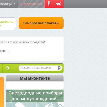
 медицина
инфодиагност
ировать
Санпросвет плакаты
е
х и аптеках во всех городах РФ,
ьности.
Мы Вконтакте