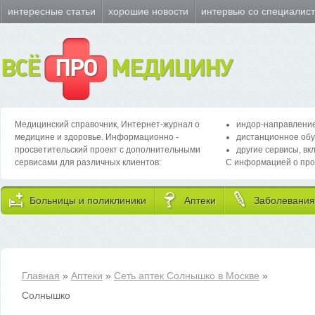
интересные статьи
хорошие новости
интервью со специалис
ВСЁ
ПРО
МЕДИЦИНУ
Медицинский справочник, Интернет-журнал о
индор-направление
медицине и здоровье. Информационно -
дистанционное обу
просветительский проект с дополнительными
другие сервисы, вк
сервисами для различных клиентов:
С информацией о про
Больницы и поликлиники
Аптеки
Заболевания
Главная
»
Аптеки
»
Сеть аптек Солнышко в Москве
»
Солнышко