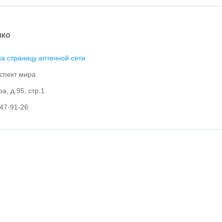
ко
а страницу аптечной сети
спект мира
а, д.95, стр.1
647-91-26