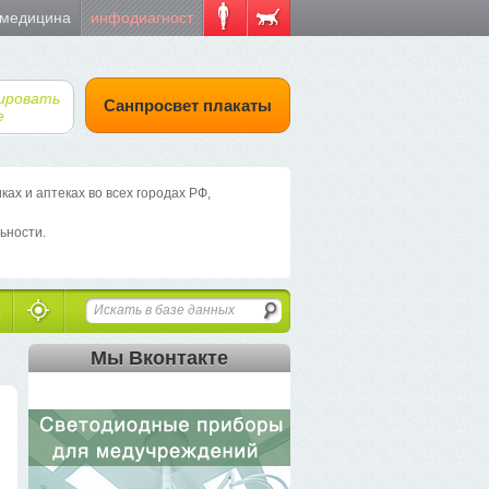
 медицина
инфодиагност
ировать
Санпросвет плакаты
е
х и аптеках во всех городах РФ,
ьности.
Мы Вконтакте