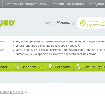
и
интервью со специалистами
правильное питание
народная
ИНУ
зарегистр
Москва
город:
учреждени
л о
индор-направление: размещение рекламной информации в клиника
дистанционное обучение провизоров и врачей,
ыми
другие сервисы, включая семплинг, трейдмаркетинг, проекты лоял
С информацией о проекте вы можете ознакомиться по
ссылке
Аптеки
Заболевания
Лекарства
Фитнес клубы
нышко в Москве
»