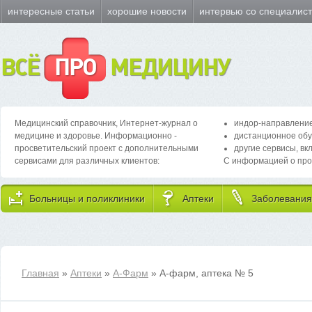
интересные статьи
хорошие новости
интервью со специалис
ВСЁ
ПРО
МЕДИЦИНУ
Медицинский справочник, Интернет-журнал о
индор-направление
медицине и здоровье. Информационно -
дистанционное обу
просветительский проект с дополнительными
другие сервисы, вк
сервисами для различных клиентов:
С информацией о про
Больницы и поликлиники
Аптеки
Заболевания
Главная
»
Аптеки
»
А-Фарм
» А-фарм, аптека № 5