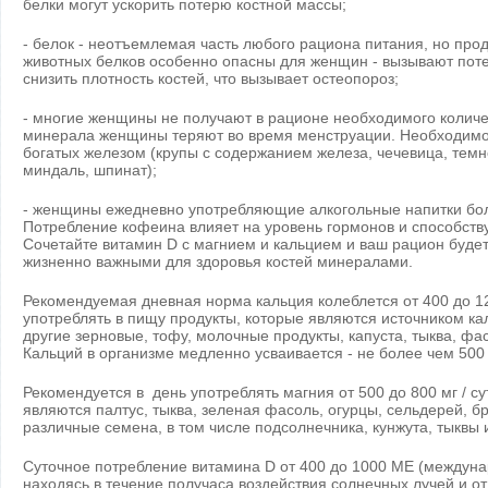
белки могут ускорить потерю костной массы;
- белок - неотъемлемая часть любого рациона питания, но пр
животных белков особенно опасны для женщин - вызывают поте
снизить плотность костей, что вызывает остеопороз;
- многие женщины не получают в рационе необходимого количес
минерала женщины теряют во время менструации. Необходимо 
богатых железом (крупы с содержанием железа, чечевица, темн
миндаль, шпинат);
- женщины ежедневно употребляющие алкогольные напитки бо
Потребление кофеина влияет на уровень гормонов и способств
Сочетайте витамин D с магнием и кальцием и ваш рацион буде
жизненно важными для здоровья костей минералами.
Рекомендуемая дневная норма кальция колеблется от 400 до 120
употреблять в пищу продукты, которые являются источником кал
другие зерновые, тофу, молочные продукты, капуста, тыква, фа
Кальций в организме медленно усваивается - не более чем 500 м
Рекомендуется в день употреблять магния от 500 до 800 мг / с
являются палтус, тыква, зеленая фасоль, огурцы, сельдерей, б
различные семена, в том числе подсолнечника, кунжута, тыквы 
Суточное потребление витамина D от 400 до 1000 МЕ (междуна
находясь в течение получаса воздействия солнечных лучей и о