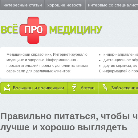
интересные статьи
хорошие новости
интервью со специалис
ВСЁ
ПРО
МЕДИЦИНУ
Медицинский справочник, Интернет-журнал о
индор-направление
медицине и здоровье. Информационно -
дистанционное обу
просветительский проект с дополнительными
другие сервисы, вк
сервисами для различных клиентов:
С информацией о про
Больницы и поликлиники
Аптеки
Заболевания
Правильно питаться, чтобы ч
лучше и хорошо выглядеть