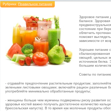
Рубрика:
Правильное питание
Здоровое питание 
балансе. Здоровая
предменструально
состояние при бер
облегчить протека
поможет выглядеть 
зависимости от воз
Хорошее питание со
сбалансированная 
овощей, цельных з
источников белка.
большим количеств
Советы по питанию
- отдавайте предпочтение растительным продуктам; заполняйт
зелеными листовыми овощами; включайте рацион различные бо
употребляйте минимально обработанные продукты;
- женщины больше чем мужчины подвержены риску развития ос
здоровья костей важно получать достаточное количество кальция
брюссельская капуста). В то время как молочные продукты обо