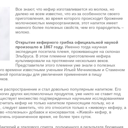
Все знают, что кефир изготавливается из молока, но
далеко не всем известно, что из-за особенности своего
приготовления, во время которого происходит брожение
молочнокислых микроорганизмов, этот напиток имеет
намного более полезных свойств, чем его прародитель –
молоко.
Открытие кефирного грибка официальной наукой
произошло в 1867 году.
Именно тогда научная
экспедиция посетила племя, проживающее на склонах
Эльбруса. В этом племени приготовление кефира
культивировали на протяжении нескольких веков.
Представители этого племени уже знали о полезных
 того времени известными учеными Ильей Мечниковым и Стаменом
вной пропаганды для увеличения применения в пищу
иков.
е распространение и стал довольно популярным напитком. Его
ногих других кисломолочных продуктов, уже никто не ставит под
существует множество подтвержденных научными исследованиями
считать кефир не только напитком приносящим пользу, но и
следует заметить, что это относится только к «живому» кефиру, а
во «полезных» добавок и консервантов. «Живой» кефир, в
 очень ограниченное время, не более трех суток.
ктерий и этилового спирта, полученного в результате брожения,