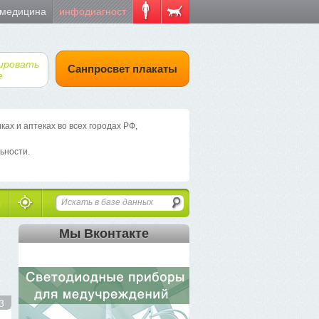
 медицина
инфодиагност
ировать
Санпросвет плакаты
е
х и аптеках во всех городах РФ,
ьности.
Мы Вконтакте
3