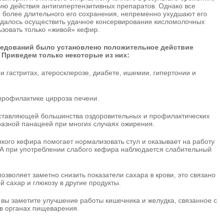
ию действия антигипертензитивных препаратов. Однако все
 более длительного его сохранения, непременно ухудшают его
 удалось осуществить удачное консервирование кисломолочных
ьзовать только «живой» кефир.
ледований было установлено положительное действие
 Приведем только некоторые из них:
 гастритах, атеросклерозе, диабете, ишемии, гипертонии и
профилактике цирроза печени.
ставляющей большинства оздоровительных и профилактических
разной панацеей при многих случаях ожирения.
кого кефира помогает нормализовать стул и оказывает на работу
А при употреблении слабого кефира наблюдается слабительный
зволяет заметно снизить показатели сахара в крови, это связано
 сахар и глюкозу в другие продукты.
 вы заметите улучшение работы кишечника и желудка, связанное с
в органах пищеварения.