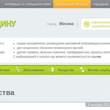
и
интервью со специалистами
правильное питание
народная
ИНУ
зарегистр
Москва
город:
учреждени
л о
индор-направление: размещение рекламной информации в клиника
дистанционное обучение провизоров и врачей,
ыми
другие сервисы, включая семплинг, трейдмаркетинг, проекты лоял
С информацией о проекте вы можете ознакомиться по
ссылке
Аптеки
Заболевания
Лекарства
Фитнес клубы
ства
9 ноября 201