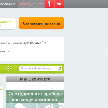
 медицина
инфодиагност
ировать
Санпросвет плакаты
е
х и аптеках во всех городах РФ,
ьности.
Мы Вконтакте