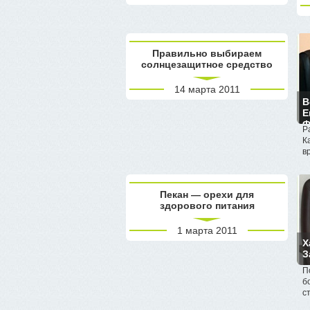
Правильно выбираем
солнцезащитное средство
14 марта 2011
В
Е
Ф
Р
К
в
Пекан — орехи для
здорового питания
1 марта 2011
Х
З
П
б
с