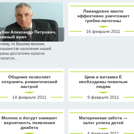
Лавандовое масло
эффективно уничтожает
грибки-патогены
16 февраля 2011
убан Александр Петрович,
лавный врач
очему, по Вашему мнению,
ольшинство населения нашей
траны достаточно халатно
тносится...
Общение позволяет
Цинк и витамин Е
сохранять романтический
необходимы пожилым
настрой
людям
14 февраля 2011
9 февраля 2011
Молоко и йогурт снижают
Материнская забота —
вероятность появления
залог успеха детей
диабета
4 февраля 2011