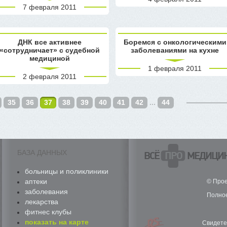
7 февраля 2011
ДНК все активнее
Боремся с онкологическими
«сотрудничает» с судебной
заболеваниями на кухне
медициной
1 февраля 2011
2 февраля 2011
35
36
37
38
39
40
41
42
...
44
БАЗА ДАННЫХ
ВСЁ
ПРО
МЕДИЦИ
больницы и поликлиники
аптеки
© Прое
заболевания
Полное
лекарства
фитнес клубы
показать на карте
Свидете