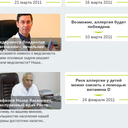
21 марта 2011
16 марта 2011
Возможно, аллергия будет
побеждена
10 марта 2011
едерников Владислав
вгеньевич, начальник
ГУЗ...
асскажите немного о медсанчасти.
акие основные задачи решают
рачи медсанчасти? Наша...
Риск аллергии у детей
можно снизить с помощью
витамина D
24 февраля 2011
афизов Назир Хасанович,
аслуженный врач Респу...
очему, по вашему мнению,
ольшинство населения нашей
траны достаточно халатно...