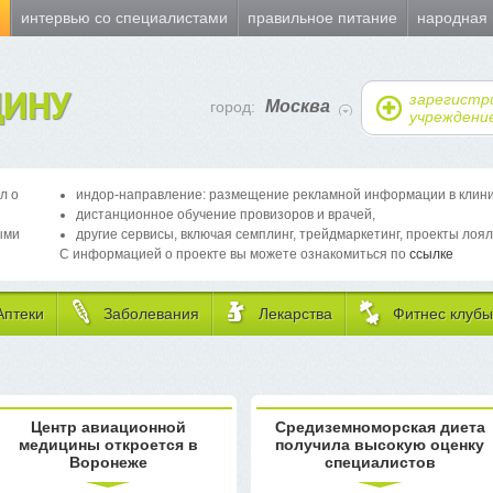
и
интервью со специалистами
правильное питание
народная
ИНУ
зарегистр
Москва
город:
учреждени
л о
индор-направление: размещение рекламной информации в клиника
дистанционное обучение провизоров и врачей,
ыми
другие сервисы, включая семплинг, трейдмаркетинг, проекты лоял
С информацией о проекте вы можете ознакомиться по
ссылке
Аптеки
Заболевания
Лекарства
Фитнес клубы
Центр авиационной
Средиземноморская диета
медицины откроется в
получила высокую оценку
Воронеже
специалистов