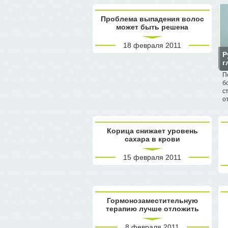
Проблема выпадения волос
может быть решена
18 февраля 2011
Р
г
П
б
с
о
Корица снижает уровень
сахара в крови
15 февраля 2011
Гормонозаместительную
терапию лучше отложить
8 февраля 2011