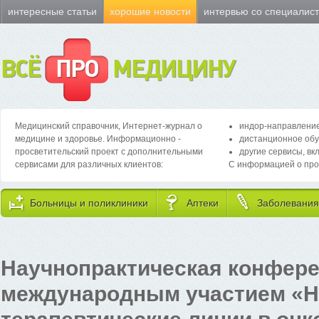
интересные статьи
хорошие новости
интервью со специалис
ВСЁ
ПРО
МЕДИЦИНУ
Медицинский справочник, Интернет-журнал о
индор-направление
медицине и здоровье. Информационно -
дистанционное обу
просветительский проект с дополнительными
другие сервисы, вк
сервисами для различных клиентов:
С информацией о про
Больницы и поликлиники
Аптеки
Заболевания
Научнопрактическая конфере
международным участием «