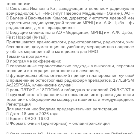
тераностики.
 Светлана Ивановна Кот, заведующая отделением радионукли
врачрадиолог, ОП «Институт Ядерной Медицины» (Химки), АО 
 Валерий Васильевич Крылов, директор Института ядерной м
отделением радионуклидной терапии МРНЦ им. А.Ф. Цыба – 
радиологии», д.м.н., врачрадиолог.
 Ведущие специалисты АО «Медицина», МРНЦ им. А.Ф. Цыба, Р
First Hospital (Китай).
Приглашаются врачионкологи, радиотерапевты, радиологи, хим
бесплатное; документация по учебному мероприятию направле
учебных мероприятий и материалов для НМО.
Тематика программы
В программе конференции:
 современные тераностические подходы в онкологии, персон
терапии и интеграция диагностики с лечением;
 функциональнобиологический принцип планирования лучевой
 применение остеотропных радиофармпрепаратов, 177LuPS
Ac225PSMA, клинические случаи;
 роль ПЭТ/КТ с 18FПСМА и гибридных технологий ОФЭКТ/КТ 
 круглый стол «Тераностика в онкологии: интеграция диагности
терапии» с обсуждением маршрута пациента и международного
Регистрация
Для участия необходима предварительная регистрация.
 Дата: 18 июня 2026 года
 Время: 09:30–16:00
 Формат: очный (аудиторный) + онлайнтрансляция