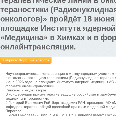
терапевтические линии в онк
тераностики (Радионуклидна
онкологов)» пройдёт 18 июня 
площадке Института ядерно
«Медицина» в Химках и в фо
онлайнтрансляции.
Рубрика:
Хорошие новости
Научнопрактическая конференция с международным участием 
в онкологии: потенциал тераностики (Радионуклидная терапия 
июня 2026 года на площадке Института ядерной медицины АО 
формате онлайнтрансляции.
Спикеры и модераторы
В конференции примут участие ведущие российские и зарубежн
медицины и тераностики:
 Григорий Ефимович Ройтберг, академик РАН, президент АО 
кафедрой терапии, общей врачебной практики и ядерной меди
Пирогова.
 Илья Николаевич Гипп, д.м.н., MD, PhD, вицепрезидент Росс