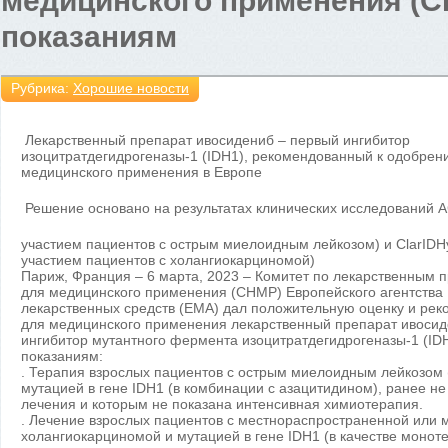
медицинского применения (C
показаниям
Рубрика:
Хорошие новости
Лекарственный препарат ивосидениб – первый ингибитор
изоцитратдегидрогеназы-1 (IDH1), рекомендованный к одобрен
медицинского применения в Европе
Решение основано на результатах клинических исследований A
участием пациентов с острым миелоидным лейкозом) и ClarIDHy
участием пациентов с холангиокарциномой)
Париж, Франция – 6 марта, 2023 – Комитет по лекарственным 
для медицинского применения (CHMP) Европейского агентства
лекарственных средств (EMA) дал положительную оценку и ре
для медицинского применения лекарственный препарат ивосид
ингибитор мутантного фермента изоцитратдегидрогеназы-1 (IDH
показаниям:
. Терапия взрослых пациентов с острым миелоидным лейкозом
мутацией в гене IDH1 (в комбинации с азацитидином), ранее н
лечения и которым не показана интенсивная химиотерапия.
. Лечение взрослых пациентов с местнораспространенной или 
холангиокарциномой и мутацией в гене IDH1 (в качестве монот