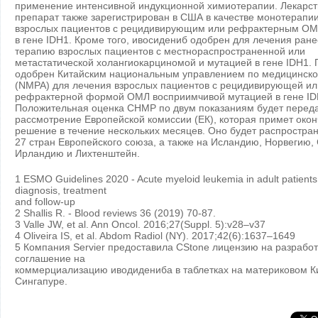
применение интенсивной индукционной химиотерапии. Лекарс
препарат также зарегистрирован в США в качестве монотерапи
взрослых пациентов с рецидивирующим или рефрактерным ОМ
в гене IDH1. Кроме того, ивосидениб одобрен для лечения ран
терапию взрослых пациентов с местнораспространенной или
метастатической холангиокарциномой и мутацией в гене IDH1.
одобрен Китайским национальным управлением по медицинско
(NMPA) для лечения взрослых пациентов с рецидивирующей ил
рефрактерной формой ОМЛ восприимчивой мутацией в гене ID
Положительная оценка CHMP по двум показаниям будет перед
рассмотрение Европейской комиссии (ЕК), которая примет око
решение в течение нескольких месяцев. Оно будет распростран
27 стран Европейского союза, а также на Исландию, Норвегию,
Ирландию и Лихтенштейн.
1 ESMO Guidelines 2020 - Acute myeloid leukemia in adult patients:
diagnosis, treatment
and follow-up
2 Shallis R. - Blood reviews 36 (2019) 70-87.
3 Valle JW, et al. Ann Oncol. 2016;27(Suppl. 5):v28–v37
4 Oliveira IS, et al. Abdom Radiol (NY). 2017;42(6):1637–1649
5 Компания Servier предоставила CStone лицензию на разработ
соглашение на
коммерциализацию иводидениба в таблетках на материковом Кит
Сингапуре.