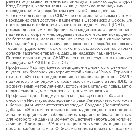
ранее получавших лечение, как минимум, в рамках одного курс
Клод Бертран, исполнительный вице-президент по научным
исследованиям и разработкам группы «Сервье», заявил:
«Положительная оценка CHMP является значительным шагом к 
ивосидениб стал доступен пациентам в Европейском Союзе. Эт
стал первым ингибитором изоцитратдегидрогеназы-1 (IDH1),
рекомендованным к одобрению для медицинского применения 
пациентов с острым миелоидным лейкозом и холангиокарцино
(заболеваниями, методы лечения которых сегодня сильно огра
Ивосидениб отражает нашу приверженность разработке новых 
терапии трудноизлечимых онкологических заболеваний, в том ч
области таргетной терапии, дающей надежду пациентам».
Положительная оценка CHMP основана на результатах клиниче
исследований AGILE и ClarIDHy.
Профессор Хартмут Денер, медицинский директор отделения
внутренних болезней университетской клиники Ульма (Германия
отметил: «Это важное достижение в терапии пациентов с ОМЛ.
пациентов с этой опухолью крови имеют мутацию в гене IDH1, и
эффективный метод лечения, который значительно повышает 
выживаемость и, что немаловажно, качество жизни».
Профессор Джон Бриджуотер, д.м.н., консультант в области
онкологии Института исследований рака Университетского колл
и больницы университетского колледжа Лондона (Великобритан
добавил: «Это замечательная новость для пациентов с прогре
холангиокарциномой, заболеванием с крайне неблагоприятным
для которого на данный момент существует небольшое количес
лечения. Примерно 15% таких пациентов имеют мутацию в гене
них это особенно важно. Сейчас мы должны призвать онкологич