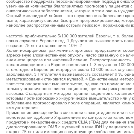
сообщество поддержать персонализированный подход в онколо
увеличения количества благоприятных прогнозов у пациентов с
онкологическими заболеваниями, которые в этом очень нуждаю
Острый миелоидный лейкоз – это опухолевое заболевание кро
ткани, характеризующееся быстрым прогрессированием, котор
наиболее распространенным острым лейкозом, поражающим вз
частотой приблизительно 5/100 000 жителей Европы, т. е. более
новых случаев в Европе в год. 1 Двухлетняя выживаемость паци
возрасте 75 лет и старше ниже 10%. 2
Холангиокарцинома, рак желчных протоков, представляет собо
агрессивную злокачественную опухоль, часто связанную с нали
анамнезе цирроза или инфекций печени. Распространенность
холангиокарциномы в Европе составляет 1–3 случая на 100 000 
е. ежегодно в Европе регистрируют около 10 000 новых случаев
заболевания. 3 Пятилетняя выживаемость составляет 9 %, одна
метастазировании становится нулевой. 4 Единственным метод
является оперативное вмешательство, однако его применение
только у ограниченного числа пациентов, при этом риск рециди
высоким. Стандартным методом терапии пациентов с холангио
которым противопоказано хирургическое вмешательство или у 
заболевание прогрессировало после операции, является химио
иммунотерапия.
Применение ивосидениба в сочетании с азацитидином или в ка
монотерапии одобрено Управлением по контролю за качество
продуктов и лекарственных средств США (FDA) для лечения вп
диагностированного ОМЛ с мутацией в гене IDH1 у пациентов в
старше 75 лет или имеющих сопутствующие заболевания, иск