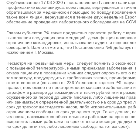
Опубликованное 17.03.2020 г. постановление Главного санита
профилактике коронавируса: всем лицам, вернувшимся в течен
обратившимся за медицинской помощью по поводу проявления 
также всем лицам, вернувшимся в течение двух недель из Европы
обеспечение проведения лабораторного обследования на COVI
Главам субъектов РФ также предписано провести работу с юр
выполнения следующих рекомендаций: дезинфекция поверхност
ограничение командировок, использование аудио- и видеоселе
совещаний. Важно отметить, что Постановление №6 действует н
исключением г. Москвы.
Несмотря на чрезвычайные меры, следует помнить о сезонности
с повышенной температурой, иными признаками заболевания, в
отказа пациенту в посещении клиники следует опросить его о 
температуру, предупредить о требованиях закона, проинформи
ответственности (согласно ст. 236 Уголовного кодекса РФ, нар
правил, повлекшее по неосторожности массовое заболевание и
штрафом в размере до восьмидесяти тысяч рублей или в разме
осужденного за период до шести месяцев, либо лишением пра
или заниматься определенной деятельностью на срок до трех л
срок до трехсот шестидесяти часов, либо исправительными рабо
ограничением свободы на срок до одного года. То же деяние, 
человека, наказывается обязательными работами на срок до че
исправительными работами на срок от шести месяцев до двух 
на срок до пяти лет, либо лишением свободы на тот же срок).