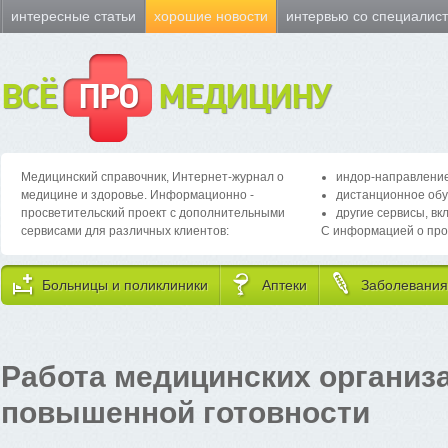
интересные статьи
хорошие новости
интервью со специалис
ВСЁ
ПРО
МЕДИЦИНУ
Медицинский справочник, Интернет-журнал о
индор-направление
медицине и здоровье. Информационно -
дистанционное обу
просветительский проект с дополнительными
другие сервисы, вк
сервисами для различных клиентов:
С информацией о про
Больницы и поликлиники
Аптеки
Заболевания
Работа медицинских организ
повышенной готовности