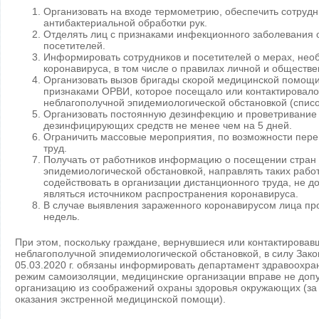
Организовать на входе термометрию, обеспечить сотрудн
антибактериальной обработки рук.
Отделять лиц с признаками инфекционного заболевания о
посетителей.
Информировать сотрудников и посетителей о мерах, нео
коронавируса, в том числе о правилах личной и обществе
Организовать вызов бригады скорой медицинской помощи 
признаками ОРВИ, которое посещало или контактировало 
неблагополучной эпидемиологической обстановкой (списо
Организовать постоянную дезинфекцию и проветривание
дезинфицирующих средств не менее чем на 5 дней.
Ограничить массовые мероприятия, по возможности пере
труд.
Получать от работников информацию о посещении стран 
эпидемиологической обстановкой, направлять таких рабо
содействовать в организации дистанционного труда, не до
являться источником распространения коронавируса.
В случае выявления зараженного коронавирусом лица пр
недель.
При этом, поскольку граждане, вернувшиеся или контактировав
неблагополучной эпидемиологической обстановкой, в силу Зако
05.03.2020 г. обязаны информировать департамент здравоохра
режим самоизоляции, медицинские организации вправе не допу
организацию из соображений охраны здоровья окружающих (за
оказания экстренной медицинской помощи).