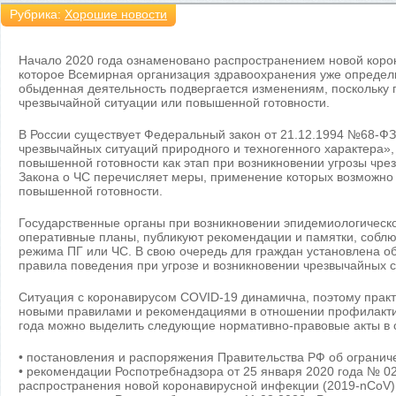
Рубрика:
Хорошие новости
Начало 2020 года ознаменовано распространением новой коро
которое Всемирная организация здравоохранения уже определи
обыденная деятельность подвергается изменениям, поскольку 
чрезвычайной ситуации или повышенной готовности.
В России существует Федеральный закон от 21.12.1994 №68-ФЗ
чрезвычайных ситуаций природного и техногенного характера»
повышенной готовности как этап при возникновении угрозы чрез
Закона о ЧС перечисляет меры, применение которых возможно
повышенной готовности.
Государственные органы при возникновении эпидемиологическо
оперативные планы, публикуют рекомендации и памятки, собл
режима ПГ или ЧС. В свою очередь для граждан установлена о
правила поведения при угрозе и возникновении чрезвычайных сит
Ситуация с коронавирусом COVID-19 динамична, поэтому практ
новыми правилами и рекомендациями в отношении профилактик
года можно выделить следующие нормативно-правовые акты в 
• постановления и распоряжения Правительства РФ об огранич
• рекомендации Роспотребнадзора от 25 января 2020 года № 0
распространения новой коронавирусной инфекции (2019-nCoV)