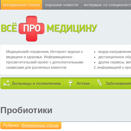
интересные статьи
хорошие новости
интервью со специалис
ВСЁ
ПРО
МЕДИЦИНУ
Медицинский справочник, Интернет-журнал о
индор-направление
медицине и здоровье. Информационно -
дистанционное обу
просветительский проект с дополнительными
другие сервисы, вк
сервисами для различных клиентов:
С информацией о про
Больницы и поликлиники
Аптеки
Заболевания
Пробиотики
Рубрика:
Интересные статьи