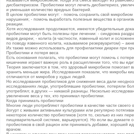
называется микробиомом. Когда эта смесь выходит из равновес
дисбактериозом. Пробиотики могут лечить дисбактериоз, увели
и уменьшая количество вредных бактерий.
В целом пробиотики могут: - помочь сохранить свой микробиом 
нарушения; - помочь выработать полезные вещества в организм
реакции.
Хотя исследования продолжаются, имеются убедительные доказ
пробиотики могут быть полезны при лечении: - синдрома раздр
видов диареи; - колита (в частности, язвенный колит и осложн
по поводу язвенного колита, называемое резервуаритом) – акне;
Их также можно использовать для профилактики диареи при пр
Пробиотики и потеря веса
Есть основания полагать, что пробиотики могут помочь с потер
кишечнике играют важную роль в расщеплении того, что вы еди
Теория заключается в том, что здоровый микробиом помогает в
хранить меньше жира. Исследования показали, что микробы ки
отличаются от микробов у худых людей.
Но исследования пробиотиков для снижения веса дали неодноз
исследованиях люди, употреблявшие пробиотики, потеряли больш
употреблял; в других — никакой разницы. Несколько исследов
увеличение веса у тех, кто принимал пробиотики.
Когда принимать пробиотики
Многие люди употребляют пробиотики в качестве части своего 
йогурт с живыми активными культурами или регулярно потягива
некоторое количество пробиотиков (хотя то, сколько из них пе
пищеварительной системе, варьируется). Но если вы думаете о
пробиотиков в свой рацион или принимать добавки, хорошей ид
врачом.