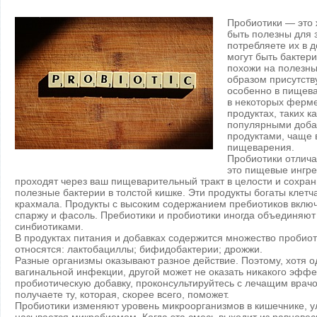
Пробиотики — это 
быть полезны для 
потребляете их в 
могут быть бактер
похожи на полезны
образом присутств
особенно в пищева
в некоторых ферм
продуктах, таких к
популярными доба
продуктами, чаще 
пищеварения.
Пробиотики отлича
это пищевые ингре
проходят через ваш пищеварительный тракт в целости и сохра
полезные бактерии в толстой кишке. Эти продукты богаты клет
крахмала. Продукты с высоким содержанием пребиотиков включ
спаржу и фасоль. Пребиотики и пробиотики иногда объединяют
синбиотиками.
В продуктах питания и добавках содержится множество пробиот
относятся: лактобациллы; бифидобактерии; дрожжи.
Разные организмы оказывают разное действие. Поэтому, хотя 
вагинальной инфекции, другой может не оказать никакого эффе
пробиотическую добавку, проконсультируйтесь с лечащим врачо
получаете ту, которая, скорее всего, поможет.
Пробиотики изменяют уровень микроорганизмов в кишечнике, 