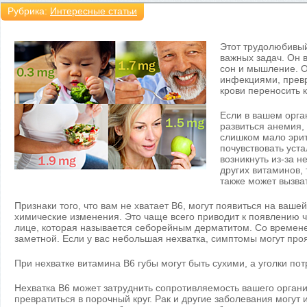
Рубрика:
Интересные статьи
Этот трудолюбивы
важных задач. Он 
сон и мышление. О
инфекциями, превр
крови переносить к
Если в вашем орга
развиться анемия,
слишком мало эрит
почувствовать уста
возникнуть из-за н
других витаминов, 
также может вызват
Признаки того, что вам не хватает B6, могут появиться на ваше
химические изменения. Это чаще всего приводит к появлению 
лице, которая называется себорейным дерматитом. Со времене
заметной. Если у вас небольшая нехватка, симптомы могут про
При нехватке витамина В6 губы могут быть сухими, а уголки пот
Нехватка B6 может затруднить сопротивляемость вашего орган
превратиться в порочный круг. Рак и другие заболевания могут 