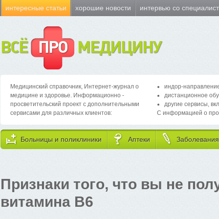
интересные статьи
хорошие новости
интервью со специалис
ВСЁ
ПРО
МЕДИЦИНУ
Медицинский справочник, Интернет-журнал о
индор-направление
медицине и здоровье. Информационно -
дистанционное обу
просветительский проект с дополнительными
другие сервисы, вк
сервисами для различных клиентов:
С информацией о про
Больницы и поликлиники
Аптеки
Заболевания
Признаки того, что вы не пол
витамина B6