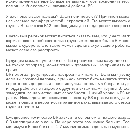
нужно принимать еще больше витамина, чтобы восполнить это. 
помощью биологически активной добавки B6.
У вас покалывают пальцы? Ваши ноги немеют? Причиной может
называемое периферической невропатией. Его может вызвать о
группы B, такие как B12, необходимы для поддержания здоровь
Суетливый ребенок может пытаться сказать вам, что у него мал
кормите своего ребенка только грудным молоком более 6 меся
вызвать судороги. Это также может сделать слух вашего ребенк
может легко его расстроить.
Будущим мамам нужно больше B6 в рационе, чем кому-либо еще.
не только по утрам), может помочь добавка B6. Но принимать е
врача.
B6 помогает регулировать настроение и память. Если вы чувств
если вы пожилой человек, причиной может быть нехватка этого
вероятность депрессии после инсульта, перелома бедра или др
иногда работает в тандеме с другими витаминами группы B. Есл
замедлить ваши умственные способности. Низкий уровень B6 м
раком. Исследования связывают нехватку B6 с раком желудка и
может повысить вероятность развития рака, вызываемого стер
груди и простаты.
Ежедневное количество B6 зависит в основном от вашего возра
0,3 миллиграмма в день. По мере роста вам нужно больше. Если
минимум в 5 раз больше: 1,7 миллиграмма в день для мужчин 