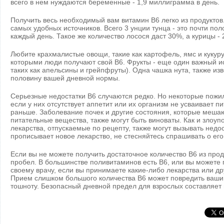
всего в нем нуждаются беременные - 1,9 миллиграмма в день.
Получить весь необходимый вам витамин B6 легко из продуктов.
самых удобных источников. Всего 3 унции тунца - это почти пол
каждый день. Такое же количество лосося даст 30%, а курицы - 
Любите крахмалистые овощи, такие как картофель, ямс и кукуру
которыми люди получают свой B6. Фрукты - еще один важный и
таких как апельсины и грейпфруты). Одна чашка нута, также изв
половину вашей дневной нормы.
Серьезные недостатки B6 случаются редко. Но некоторые пожи
если у них отсутствует аппетит или их организм не усваивает п
раньше. Заболевание почек и другие состояния, которые меша
питательные вещества, также могут быть виноваты. Как и злоу
лекарства, отпускаемые по рецепту, также могут вызывать недо
прописывает новое лекарство, не стесняйтесь спрашивать о ег
Если вы не можете получить достаточное количество B6 из прод
пробел. В большинстве поливитаминов есть B6, или вы можете
своему врачу, если вы принимаете какие-либо лекарства или дру
Прием слишком большого количества B6 может повредить ваши 
тошноту. Безопасный дневной предел для взрослых составляет