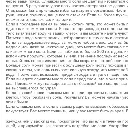
через ваши почки. Слишком много соли мешает им избавиться о
не нужна. В результате у вас повышается артериальное давлен
Отек может быть признаком избытка натрия в организме. Части т
руки, ноги и лодыжки, чаще всего отекают. Если вы более пухлы
посмотрите, сколько соли вы едите.
Если в последнее время вы очень хотели пить, это может быть п
едите слишком много соли. Когда это происходит, вы становит
тело вытягивает воду из ваших клеток, и вы можете начать чувс
Питьевая вода может помочь нейтрализовать эту соль и освежит
Когда вы задерживаете воду, вы можете набрать вес. Если вы б
неделю или даже за несколько дней, это может быть связано с т
слишком много соли. Если вы набираете более 900 гр. в день или
вспомните продукты, которые вы ели в течение последних неско
попытайтесь внести изменения, чтобы сократить потребление с
Больше соли может привести к большему количеству походов в 
связано с тем, что соль вызывает сильную жажду, что может по
воды. Позже вам, возможно, придется ходить в туалет чаще, че
Если вы едите слишком много соли перед сном, это может при
сна. Признаки могут варьироваться от беспокойного сна до ча
не выспавшегося по утрам.
Когда в вашей крови слишком много соли, организм начинает из
клеток, чтобы разбавить соль. Результат? Вы можете начать чув
чем обычно.
Если слишком много соли в вашем рационе вызывает обезвожив
почувствует. Вас может тошнить, или у вас может быть диарея. 
желудка или у вас спазмы, посмотрите, что вы ели в течение п
дней, и придумайте, как сократить потребление соли. Употребл