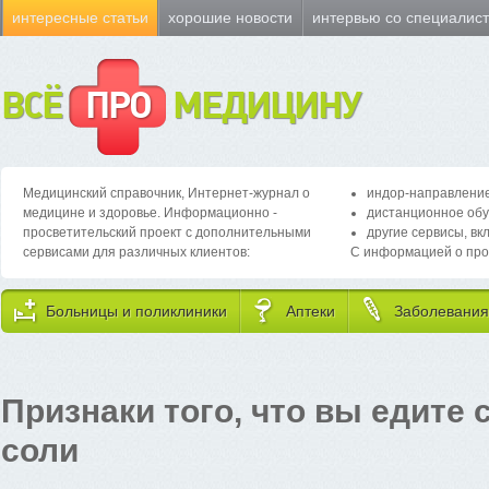
интересные статьи
хорошие новости
интервью со специалис
ВСЁ
ПРО
МЕДИЦИНУ
Медицинский справочник, Интернет-журнал о
индор-направление
медицине и здоровье. Информационно -
дистанционное обу
просветительский проект с дополнительными
другие сервисы, вк
сервисами для различных клиентов:
С информацией о про
Больницы и поликлиники
Аптеки
Заболевания
Признаки того, что вы едите
соли