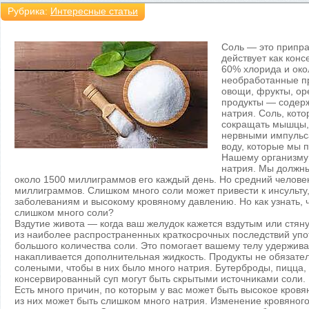
Рубрика:
Интересные статьи
Соль — это припра
действует как конс
60% хлорида и око
необработанные п
овощи, фрукты, ор
продукты — содер
натрия. Соль, кот
сокращать мышцы,
нервными импульс
воду, которые мы 
Нашему организму
натрия. Мы должны
около 1500 миллиграммов его каждый день. Но средний челове
миллиграммов. Слишком много соли может привести к инсульту
заболеваниям и высокому кровяному давлению. Но как узнать, 
слишком много соли?
Вздутие живота — когда ваш желудок кажется вздутым или стя
из наиболее распространенных краткосрочных последствий уп
большого количества соли. Это помогает вашему телу удержива
накапливается дополнительная жидкость. Продукты не обязате
солеными, чтобы в них было много натрия. Бутерброды, пицца, 
консервированный суп могут быть скрытыми источниками соли.
Есть много причин, по которым у вас может быть высокое кровя
из них может быть слишком много натрия. Изменение кровяног