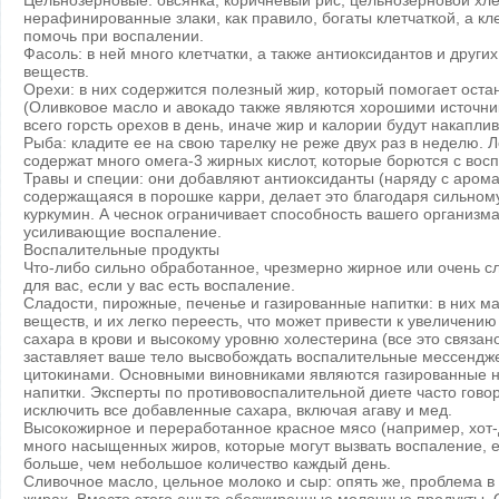
Цельнозерновые: овсянка, коричневый рис, цельнозерновой хле
нерафинированные злаки, как правило, богаты клетчаткой, а кл
помочь при воспалении.
Фасоль: в ней много клетчатки, а также антиоксидантов и друг
веществ.
Орехи: в них содержится полезный жир, который помогает оста
(Оливковое масло и авокадо также являются хорошими источни
всего горсть орехов в день, иначе жир и калории будут накаплив
Рыба: кладите ее на свою тарелку не реже двух раз в неделю. Л
содержат много омега-3 жирных кислот, которые борются с вос
Травы и специи: они добавляют антиоксиданты (наряду с арома
содержащаяся в порошке карри, делает это благодаря сильном
куркумин. А чеснок ограничивает способность вашего организм
усиливающие воспаление.
Воспалительные продукты
Что-либо сильно обработанное, чрезмерно жирное или очень с
для вас, если у вас есть воспаление.
Сладости, пирожные, печенье и газированные напитки: в них м
веществ, и их легко переесть, что может привести к увеличени
сахара в крови и высокому уровню холестерина (все это связан
заставляет ваше тело высвобождать воспалительные мессенд
цитокинами. Основными виновниками являются газированные н
напитки. Эксперты по противовоспалительной диете часто говор
исключить все добавленные сахара, включая агаву и мед.
Высокожирное и переработанное красное мясо (например, хот-д
много насыщенных жиров, которые могут вызвать воспаление, 
больше, чем небольшое количество каждый день.
Сливочное масло, цельное молоко и сыр: опять же, проблема 