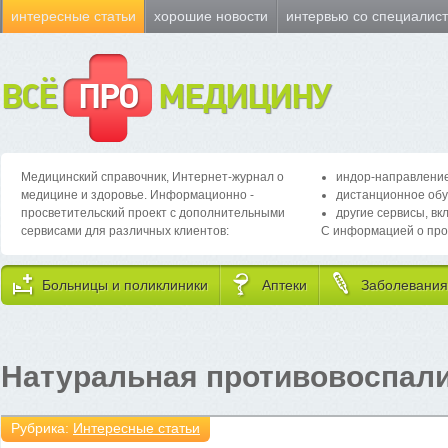
интересные статьи
хорошие новости
интервью со специалис
ВСЁ
ПРО
МЕДИЦИНУ
Медицинский справочник, Интернет-журнал о
индор-направление
медицине и здоровье. Информационно -
дистанционное обу
просветительский проект с дополнительными
другие сервисы, вк
сервисами для различных клиентов:
С информацией о про
Больницы и поликлиники
Аптеки
Заболевания
Натуральная противовоспали
Рубрика:
Интересные статьи