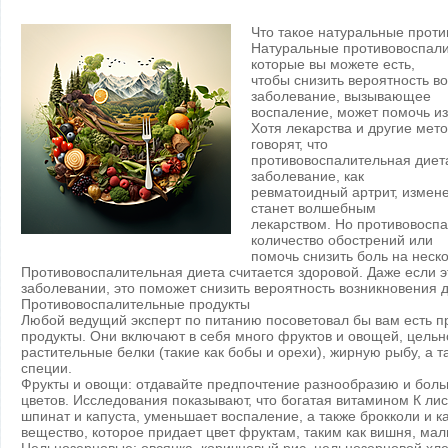
Что такое натуральные прот
Натуральные противовоспали
которые вы можете есть,
чтобы снизить вероятность во
заболевание, вызывающее
воспаление, может помочь из
Хотя лекарства и другие мет
говорят, что
противовоспалительная диета
заболевание, как
ревматоидный артрит, изменен
станет волшебным
лекарством. Но противовосп
количество обострений или
помочь снизить боль на неско
Противовоспалительная диета считается здоровой. Даже если 
заболевании, это поможет снизить вероятность возникновения 
Противовоспалительные продукты
Любой ведущий эксперт по питанию посоветовал бы вам есть 
продукты. Они включают в себя много фруктов и овощей, цель
растительные белки (такие как бобы и орехи), жирную рыбу, а т
специи.
Фрукты и овощи: отдавайте предпочтение разнообразию и боль
цветов. Исследования показывают, что богатая витамином К лист
шпинат и капуста, уменьшает воспаление, а также брокколи и ка
вещество, которое придает цвет фруктам, таким как вишня, мал