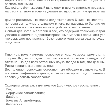
жирах. Вместо этого ешьте обезжиренные молочные продукты. 
воспалительными.
Картофель фри, жареный цыпленок и другие жареные продукты
на растительном масле не делает их здоровыми. Кукурузное м
другие растительные масла содержат омега-6 жирные кислоты.
но, если вы получаете слишком много, вы нарушаете баланс ме
организме и в конечном итоге усугубляете воспаление.
Сливки для кофе, маргарин и все, что содержит трансжиры: тра
указано «частично гидрогенизированные масла») повышают ур
что вызывает воспаление. Безопасного количества еды не суще
подальше.
Пшеница, рожь и ячмень: основное внимание здесь уделяется г
спорно. Людям, страдающим глютеновой болезнью, следует из
глютена. Но для всех остальных наука тверда в том, что цельн
Риски хронического воспаления
Воспаление происходит естественным образом в вашем теле. 
токсинов, инфекций и травм, но, если оно происходит слишком 
спровоцировать заболевание.
Эксперты связывают длительное (хроническое) воспаление с:
Рак;
Сердечное заболевание;
Диабет;
Болезнь Альцгеймера;
Депрессия.