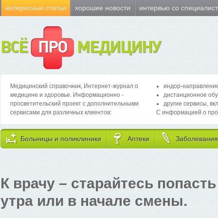
интересные статьи
хорошие новости
интервью со специалис
ВСЁ
ПРО
МЕДИЦИНУ
Медицинский справочник, Интернет-журнал о
индор-направление
медицине и здоровье. Информационно -
дистанционное обу
просветительский проект с дополнительными
другие сервисы, вк
сервисами для различных клиентов:
С информацией о про
Больницы и поликлиники
Аптеки
Заболевания
К врачу – старайтесь попасть
утра или в начале смены.