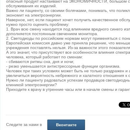
опасный продукт настаивают на ЭКОНОМИЧНОСТИ, большом ср
обслуживания их изделий.
Важно ли пациенту, со своими болячками, понимать, что полик
экономит на электроэнергии.
Наверное, нет, если пациент хочет получить качественное обсл
нужно просто оценить проблему:
1. Врач всю смену находится под влиянием вредного синего из
дополняется постоянным свечением монитора.
2. Светодиоды по российским нормам могут применяться с по
Европейская комиссия давно уже приняла решение, что меньше
учреждения поставлять нельзя. Из-за важности этого показател
А это значит, что присутствуют все особенности влияния спектр
человека, который работает по сменам:
- сбиваются ритмы сна, дня и ночи;
- резко уменьшается антистрессорные функции организма.
Человек при таких условиях может быть не только раздражен и 
увеличиться вероятность небрежного и халатного отношения к
Нужно ли пациенту радоваться успехам продавцов светодиодн
клиникой электроэнергии?
Приходите к врачу в утренние часы или в начале смены и гара
Следите за нами в
Вконтакте