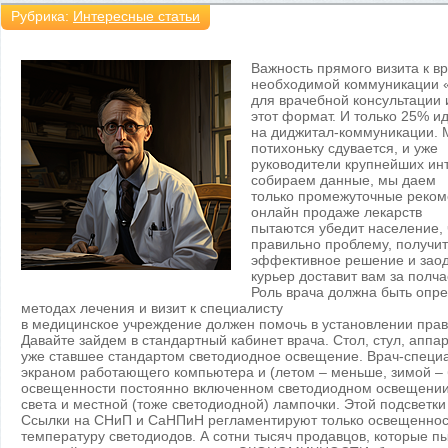
Рубрика:
Интересные статьи
Важность прямого визита к в
необходимой коммуникации «f
для врачебной консультации 
этот формат. И только 25% ид
на диджитал-коммуникации.
потихоньку сдувается, и уже
руководители крупнейших инт
собираем данные, мы даем
только промежуточные реком
онлайн продаже лекарств
пытаются убедит население, 
правильно проблему, получит
эффективное решение и заодн
курьер доставит вам за полча
Роль врача должна быть опр
методах лечения и визит к специалисту
в медицинское учреждение должен помочь в установлении прав
Давайте зайдем в стандартный кабинет врача. Стол, стул, апп
уже ставшее стандартом светодиодное освещение. Врач-специ
экраном работающего компьютера и (летом – меньше, зимой 
освещенности постоянно включенном светодиодном освещении.
света и местной (тоже светодиодной) лампочки. Этой подсветки 
Ссылки на СНиП и СаНПиН регламентируют только освещеннос
температуру светодиодов. А сотни тысяч продавцов, которые 