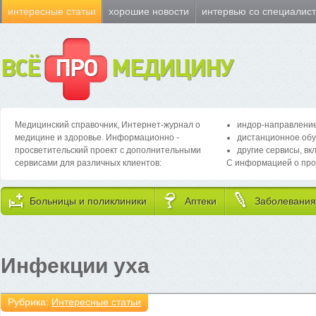
интересные статьи
хорошие новости
интервью со специалис
ВСЁ
ПРО
МЕДИЦИНУ
Медицинский справочник, Интернет-журнал о
индор-направление
медицине и здоровье. Информационно -
дистанционное обу
просветительский проект с дополнительными
другие сервисы, вк
сервисами для различных клиентов:
С информацией о про
Больницы и поликлиники
Аптеки
Заболевания
Инфекции уха
Рубрика:
Интересные статьи