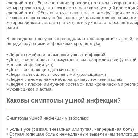
средний отит). Если состояние проходит, но затем возвращается
четыре раза в год), это называется рецидивирующей инфекцие
средний отит). Обычно это указывает на то, что функции евст
жидкости в среднем ухе без инфекции называется средним отит
котором жидкость остается в ухе, потому что оно плохо вентил
расти.
В последние годы ученые определили характеристики людей, 
рецидивирующими инфекциями среднего уха:
• Лица с семейным анамнезом ушных инфекций
• Дети, находящиеся на искусственном вскармливании (у детей
меньше инфекций уха)
• Дети, посещающие детские сады
• Люди, являющиеся пассивными курильщиками
• Людям с аномалиями неба, например, волчьей пастью.
• Людям с плохой иммунной системой или хроническими респи
муковисцидоз и астма.
Каковы симптомы ушной инфекции?
Симптомы ушной инфекции у взрослых:
• Боль в ухе (резкая, внезапная или тупая, непрерывная боль)
• Острая колющая боль с немедленным выделением теплого др