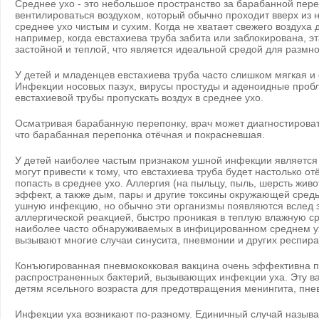
Среднее ухо - это небольшое пространство за барабанной пер
вентилироваться воздухом, который обычно проходит вверх из н
среднее ухо чистым и сухим. Когда не хватает свежего воздуха 
например, когда евстахиева труба забита или заблокирована, эт
застойной и теплой, что является идеальной средой для размн
У детей и младенцев евстахиева труба часто слишком мягкая и 
Инфекции носовых пазух, вирусы простуды и аденоидные пробл
евстахиевой трубы пропускать воздух в среднее ухо.
Осматривая барабанную перепонку, врач может диагностирова
что барабанная перепонка отёчная и покрасневшая.
У детей наиболее частым признаком ушной инфекции является 
могут привести к тому, что евстахиева труба будет настолько о
попасть в среднее ухо. Аллергия (на пыльцу, пыль, шерсть жив
эффект, а также дым, пары и другие токсины окружающей сред
ушную инфекцию, но обычно эти организмы появляются вслед 
аллергической реакцией, быстро проникая в теплую влажную ср
наиболее часто обнаруживаемых в инфицированном среднем ухе
вызывают многие случаи синусита, пневмонии и других респир
Конъюгированная пневмококковая вакцина очень эффективна п
распространенных бактерий, вызывающих инфекции уха. Эту в
детям ясельного возраста для предотвращения менингита, пне
Инфекции уха возникают по-разному. Единичный случай называ