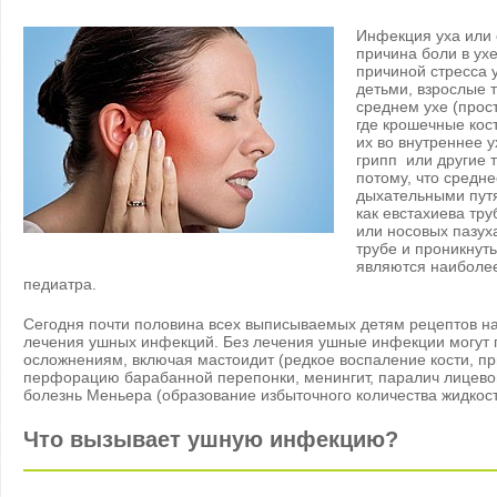
Инфекция уха или 
причина боли в ухе
причиной стресса 
детьми, взрослые 
среднем ухе (прос
где крошечные кос
их во внутреннее у
грипп или другие 
потому, что средн
дыхательными пут
как евстахиева тр
или носовых пазух
трубе и проникнут
являются наиболе
педиатра.
Сегодня почти половина всех выписываемых детям рецептов н
лечения ушных инфекций. Без лечения ушные инфекции могут 
осложнениям, включая мастоидит (редкое воспаление кости, пр
перфорацию барабанной перепонки, менингит, паралич лицевог
болезнь Меньера (образование избыточного количества жидкост
Что вызывает ушную инфекцию?