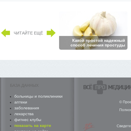
ЧИТАЙТЕ ЕЩЁ
Какой простой надежный
способ лечения простуды
БАЗА ДАННЫХ
ВСЁ
ПРО
МЕДИЦИ
больницы и поликлиники
аптеки
© Прое
заболевания
Полное
лекарства
фитнес клубы
показать на карте
Свидете