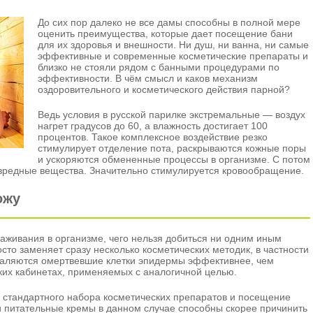
До сих пор далеко не все дамы способны в полной мере
оценить преимущества, которые дает посещение бани
для их здоровья и внешности. Ни душ, ни ванна, ни самые
эффективные и современные косметические препараты и
близко не стояли рядом с банными процедурами по
эффективности. В чём смысл и каков механизм
оздоровительного и косметического действия парной?
Ведь условия в русской парилке экстремальные — воздух
нагрет градусов до 60, а влажность достигает 100
процентов. Такое комплексное воздействие резко
стимулирует отделение пота, раскрываются кожные поры
и ускоряются обмененные процессы в организме. С потом
е вредные вещества. Значительно стимулируется кровообращение.
ожу
аживания в организме, чего нельзя добиться ни одним иным
сто заменяет сразу несколько косметических методик, в частности
удаляются омертвевшие клетки эпидермы эффективнее, чем
ких кабинетах, применяемых с аналогичной целью.
е стандартного набора косметических препаратов и посещение
 питательные кремы в данном случае способны скорее причинить