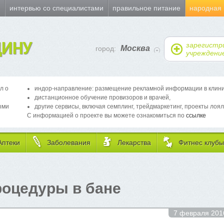
и
интервью со специалистами
правильное питание
народная
ИНУ
зарегистр
Москва
город:
учреждени
л о
индор-направление: размещение рекламной информации в клиника
дистанционное обучение провизоров и врачей,
ыми
другие сервисы, включая семплинг, трейдмаркетинг, проекты лоял
С информацией о проекте вы можете ознакомиться по
ссылке
Аптеки
Заболевания
Лекарства
Фитнес клубы
роцедуры в бане
7 февраля 201