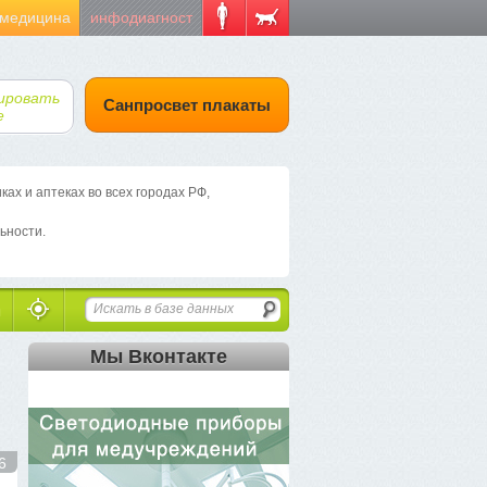
 медицина
инфодиагност
ировать
Санпросвет плакаты
е
х и аптеках во всех городах РФ,
ьности.
Мы Вконтакте
6