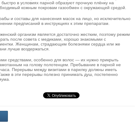
 быстро в условиях парной образуют прочную плёнку на
обходимый кожным покровам газообмен с окружающей средой.
рабы и составы для нанесения масок на лицо, но исключительно
нении предписаний в инструкциях к этим препаратам.
 женский организм является достаточно жестким, поэтому режим
ирать после совета с медиками, хорошо знакомыми с
циентки. Женщинам, страдающим болезнями сердца или же
ани лучше воздержаться.
ыми средствами, особенно для волос — их нужно прикрыть
намотанным на голову полотенцем. Пребывание в парной не
 часа. Перерывы между визитами в парилку должны иметь
Также в эти перерывы полезно принимать душ, постепенно
мума.