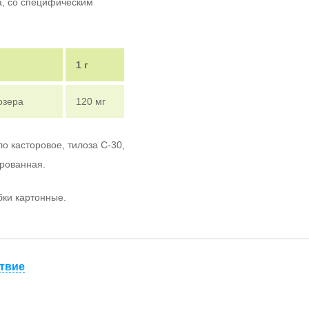
а, со специфическим
1 г
озера
120 мг
о касторовое, тилоза С-30,
рованная.
бки картонные.
твие