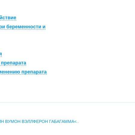
йствие
ри беременности и
я
 препарата
менению препарата
ИН
ВУМОН
ВЭЛЛФЕРОН
ГАБАГАММА<..