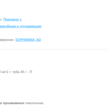
ы:
Препарат с
микробным и улучшающим
оверения:
SOPHARMA, AD
мг/1 г: туба 45 г - П
го применения
гомогенная,