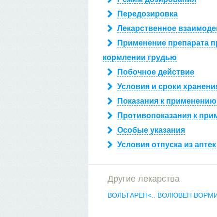
Передозировка
Лекарственное взаимоде
Применение препарата п
кормлении грудью
Побочное действие
Условия и сроки хранени
Показания к применению
Противопоказания к при
Особые указания
Условия отпуска из аптек
Другие лекарства
ВОЛЬТАРЕН<..
ВОЛЮВЕН
ВОРМ