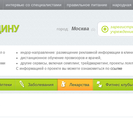
и
интервью со специалистами
правильное питание
народная
ИНУ
зарегистр
Москва
город:
учреждени
л о
индор-направление: размещение рекламной информации в клиника
дистанционное обучение провизоров и врачей,
ыми
другие сервисы, включая семплинг, трейдмаркетинг, проекты лоял
С информацией о проекте вы можете ознакомиться по
ссылке
Аптеки
Заболевания
Лекарства
Фитнес клубы