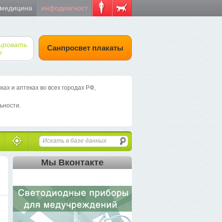
 медицина
инфодиагност
ировать
Санпросвет плакаты
е
х и аптеках во всех городах РФ,
ьности.
Мы Вконтакте