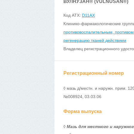
ВУЛНУЗАН
®
(VULNUSAN
®
)
Код ATX:
D11AX
Клинико-фармакологические групп
противовоспалительным, противо
регенерацию тканей действием
Владелец регистрационного удост
Регистрационный номер
◊ мазь д/местн. и наружн. прим. 120 
№008924, 03.03.06
Форма выпуска
◊
Мазь для местного и наружно