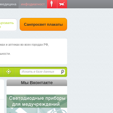
 медицина
инфодиагност
ировать
Санпросвет плакаты
е
х и аптеках во всех городах РФ,
ьности.
Мы Вконтакте