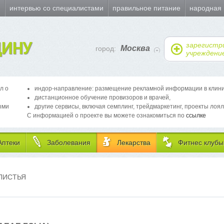
и
интервью со специалистами
правильное питание
народная
ИНУ
зарегистр
Москва
город:
учреждени
л о
индор-направление: размещение рекламной информации в клиника
дистанционное обучение провизоров и врачей,
ыми
другие сервисы, включая семплинг, трейдмаркетинг, проекты лоял
С информацией о проекте вы можете ознакомиться по
ссылке
Аптеки
Заболевания
Лекарства
Фитнес клубы
ЛИСТЬЯ