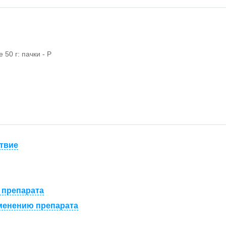
50 г: пачки - Р
твие
 препарата
менению препарата