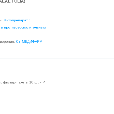
AEAE FOLIA)
ы:
Фитопрепарат с
 и противовоспалительным
оверения:
Ст.-МЕДИФАРМ,
: фильтр-пакеты 10 шт. - Р