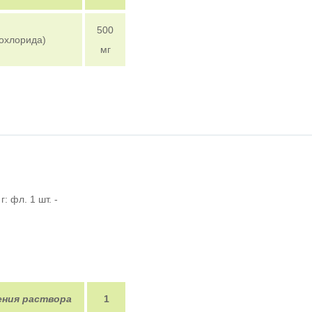
500
охлорида)
мг
: фл. 1 шт. -
ения раствора
1