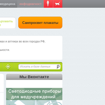
 медицина
инфодиагност
ировать
Санпросвет плакаты
е
х и аптеках во всех городах РФ,
ьности.
Мы Вконтакте