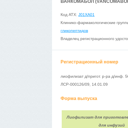
ВАНКОМАБОЛ (VANCOMABO
Код ATX:
J01XA01
Клинико-фармакологические групп
гликопептидов
Владелец регистрационного удост
Регистрационный номер
лиофилизат д/пригот. р-ра д/инф. 50
ЛСР-000126/09, 14.01.09
Форма выпуска
Лиофилизат для приготовле
для инфузий