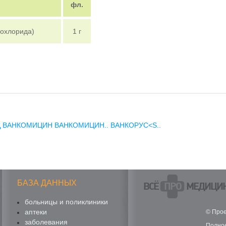
фл.
рохлорида)
1 г
Д
ВАНКОМИЦИН
ВАНКОМИЦИН..
ВАНКОРУС<S..
БАЗА ДАННЫХ
ВСЁ
ПРО
МЕДИЦИ
больницы и поликлиники
аптеки
© Прое
заболевания
Полное