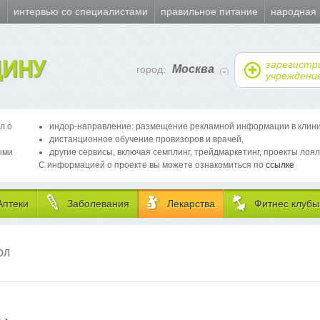
и
интервью со специалистами
правильное питание
народная
ИНУ
зарегистр
Москва
город:
учреждени
л о
индор-направление: размещение рекламной информации в клиника
дистанционное обучение провизоров и врачей,
ыми
другие сервисы, включая семплинг, трейдмаркетинг, проекты лоял
С информацией о проекте вы можете ознакомиться по
ссылке
Аптеки
Заболевания
Лекарства
Фитнес клубы
ОЛ