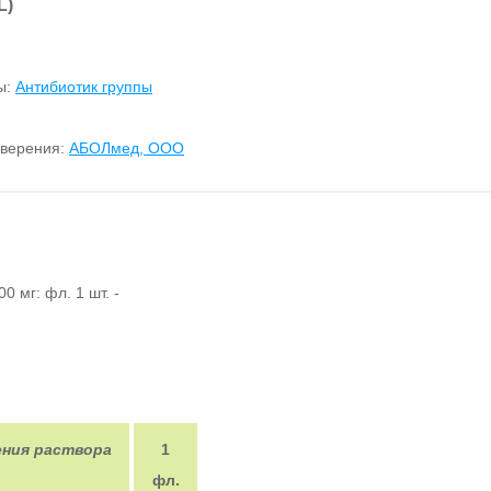
L)
ы:
Антибиотик группы
оверения:
АБОЛмед, ООО
0 мг: фл. 1 шт. -
ния раствора
1
фл.