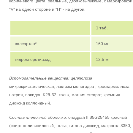
коричневого цвета, овальные, двояковыпуклые, с маркировкой
"V" на одной стороне и "H" - на другой.
1 таб.
валсартан*
160 мг
гидрохлоротиазид
12.5 мг
Вспомогательные вещества:
целлюлоза
микрокристаллическая, лактозы моногидрат, кроскармеллоза
натрия, повидон K29-32, тальк, магния стеарат, кремния
диоксид коллоидный.
Состав пленочной оболочки:
опадрай II 85G25455 красный
(спирт поливиниловый, тальк, титана диоксид, макрогол 3350,