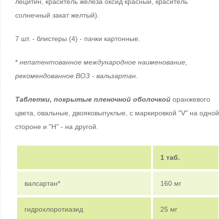
лецитин, краситель железа оксид красный, краситель
солнечный закат желтый).
7 шт. - блистеры (4) - пачки картонные.
*
непатентованное международное наименование,
рекомендованное ВОЗ - вальзартан.
Таблетки, покрытые пленочной оболочкой
оранжевого
цвета, овальные, двояковыпуклые, с маркировкой "V" на одной
стороне и "H" - на другой.
1 таб.
валсартан*
160 мг
гидрохлоротиазид
25 мг