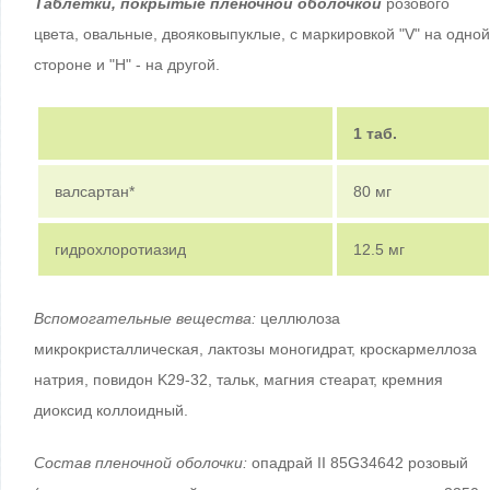
Таблетки, покрытые пленочной оболочкой
розового
цвета, овальные, двояковыпуклые, с маркировкой "V" на одной
стороне и "H" - на другой.
1 таб.
валсартан*
80 мг
гидрохлоротиазид
12.5 мг
Вспомогательные вещества:
целлюлоза
микрокристаллическая, лактозы моногидрат, кроскармеллоза
натрия, повидон K29-32, тальк, магния стеарат, кремния
диоксид коллоидный.
Состав пленочной оболочки:
опадрай II 85G34642 розовый