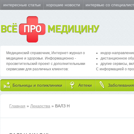
интересные статьи
хорошие новости
интервью со специалис
ВСЁ
ПРО
МЕДИЦИНУ
Медицинский справочник, Интернет-журнал о
индор-направление
медицине и здоровье. Информационно -
дистанционное обу
просветительский проект с дополнительными
другие сервисы, вк
сервисами для различных клиентов:
С информацией о про
Больницы и поликлиники
Аптеки
Заболевания
Главная
»
Лекарства
» ВАЛЗ Н