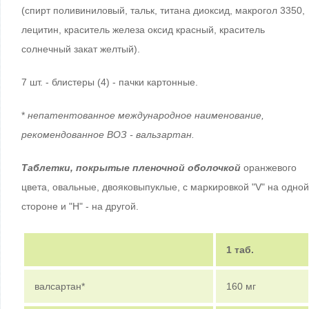
(спирт поливиниловый, тальк, титана диоксид, макрогол 3350,
лецитин, краситель железа оксид красный, краситель
солнечный закат желтый).
7 шт. - блистеры (4) - пачки картонные.
*
непатентованное международное наименование,
рекомендованное ВОЗ - вальзартан.
Таблетки, покрытые пленочной оболочкой
оранжевого
цвета, овальные, двояковыпуклые, с маркировкой "V" на одной
стороне и "H" - на другой.
1 таб.
валсартан*
160 мг