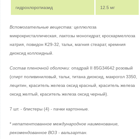
гидрохлоротиазид
12.5 мг
Вспомогательные вещества:
целлюлоза
микрокристаллическая, лактозы моногидрат, кроскармеллоза
натрия, повидон K29-32, тальк, магния стеарат, кремния
диоксид коллоидный.
Состав пленочной оболочки:
опадрай II 85G34642 розовый
(спирт поливиниловый, тальк, титана диоксид, макрогол 3350,
лецитин, краситель железа оксид красный, краситель железа
оксид желтый, краситель железа оксид черный).
7 шт. - блистеры (4) - пачки картонные.
*
непатентованное международное наименование,
рекомендованное ВОЗ - вальзартан.