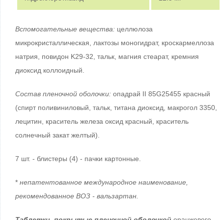
Вспомогательные вещества:
целлюлоза
микрокристаллическая, лактозы моногидрат, кроскармеллоза
натрия, повидон K29-32, тальк, магния стеарат, кремния
диоксид коллоидный.
Состав пленочной оболочки:
опадрай II 85G25455 красный
(спирт поливиниловый, тальк, титана диоксид, макрогол 3350,
лецитин, краситель железа оксид красный, краситель
солнечный закат желтый).
7 шт. - блистеры (4) - пачки картонные.
*
непатентованное международное наименование,
рекомендованное ВОЗ - вальзартан.
Таблетки, покрытые пленочной оболочкой
оранжевого