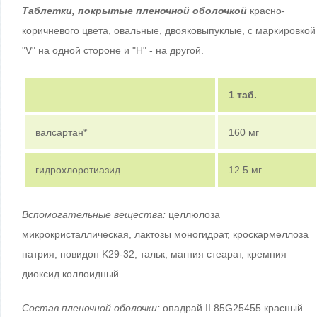
Таблетки, покрытые пленочной оболочкой
красно-
коричневого цвета, овальные, двояковыпуклые, с маркировкой
"V" на одной стороне и "H" - на другой.
1 таб.
валсартан*
160 мг
гидрохлоротиазид
12.5 мг
Вспомогательные вещества:
целлюлоза
микрокристаллическая, лактозы моногидрат, кроскармеллоза
натрия, повидон K29-32, тальк, магния стеарат, кремния
диоксид коллоидный.
Состав пленочной оболочки:
опадрай II 85G25455 красный