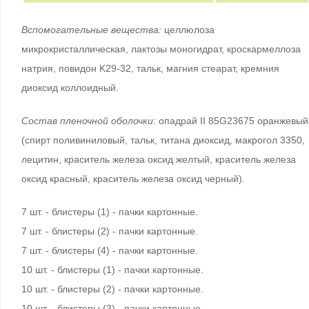
Вспомогательные вещества:
целлюлоза
микрокристаллическая, лактозы моногидрат, кроскармеллоза
натрия, повидон K29-32, тальк, магния стеарат, кремния
диоксид коллоидный.
Состав пленочной оболочки:
опадрай II 85G23675 оранжевый
(спирт поливиниловый, тальк, титана диоксид, макрогол 3350,
лецитин, краситель железа оксид желтый, краситель железа
оксид красный, краситель железа оксид черный).
7 шт. - блистеры (1) - пачки картонные.
7 шт. - блистеры (2) - пачки картонные.
7 шт. - блистеры (4) - пачки картонные.
10 шт. - блистеры (1) - пачки картонные.
10 шт. - блистеры (2) - пачки картонные.
10 шт. - блистеры (3) - пачки картонные.