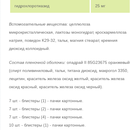
гидрохлоротиазид
25 мг
Вспомогательные вещества:
целлюлоза
микрокристаллическая, лактозы моногидрат, кроскармеллоза
натрия, повидон K29-32, тальк, магния стеарат, кремния
диоксид коллоидный.
Состав пленочной оболочки:
опадрай II 85G23675 оранжевый
(спирт поливиниловый, тальк, титана диоксид, макрогол 3350,
лецитин, краситель железа оксид желтый, краситель железа
оксид красный, краситель железа оксид черный).
7 шт. - блистеры (1) - пачки картонные.
7 шт. - блистеры (2) - пачки картонные.
7 шт. - блистеры (4) - пачки картонные.
10 шт. - блистеры (1) - пачки картонные.