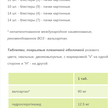
10 шт. - блистеры (9) - пачки картонные.
14 шт. - блистеры (4) - пачки картонные.
14 шт. - блистеры (7) - пачки картонные.
*
непатентованное международное наименование,
рекомендованное ВОЗ - вальзартан.
Таблетки, покрытые пленочной оболочкой
розового
цвета, овальные, двояковыпуклые, с маркировкой "V" на одной
стороне и "H" - на другой.
1 таб.
валсартан*
80 мг
гидрохлоротиазид
12.5 мг