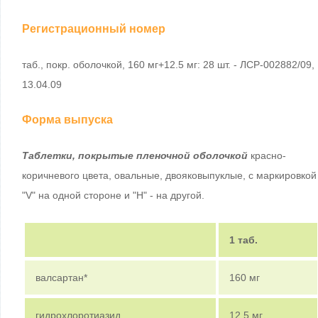
Регистрационный номер
таб., покр. оболочкой, 160 мг+12.5 мг: 28 шт. - ЛСР-002882/09,
13.04.09
Форма выпуска
Таблетки, покрытые пленочной оболочкой
красно-
коричневого цвета, овальные, двояковыпуклые, с маркировкой
"V" на одной стороне и "H" - на другой.
1 таб.
валсартан*
160 мг
гидрохлоротиазид
12.5 мг