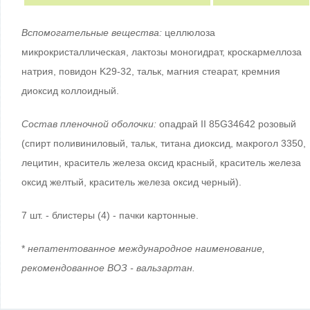
Вспомогательные вещества:
целлюлоза
микрокристаллическая, лактозы моногидрат, кроскармеллоза
натрия, повидон K29-32, тальк, магния стеарат, кремния
диоксид коллоидный.
Состав пленочной оболочки:
опадрай II 85G34642 розовый
(спирт поливиниловый, тальк, титана диоксид, макрогол 3350,
лецитин, краситель железа оксид красный, краситель железа
оксид желтый, краситель железа оксид черный).
7 шт. - блистеры (4) - пачки картонные.
*
непатентованное международное наименование,
рекомендованное ВОЗ - вальзартан.