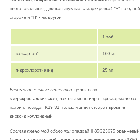
цвета, овальные, двояковыпуклые, с маркировкой "V" на одной
стороне и "H" - на другой.
1 таб.
валсартан*
160 мг
гидрохлоротиазид
25 мг
Вспомогательные вещества:
целлюлоза
микрокристаллическая, лактозы моногидрат, кроскармеллоза
натрия, повидон K29-32, тальк, магния стеарат, кремния
диоксид коллоидный.
Состав пленочной оболочки:
опадрай II 85G23675 оранжевый
(спирт поливиниловый, тальк, титана диоксид, макрогол 3350,