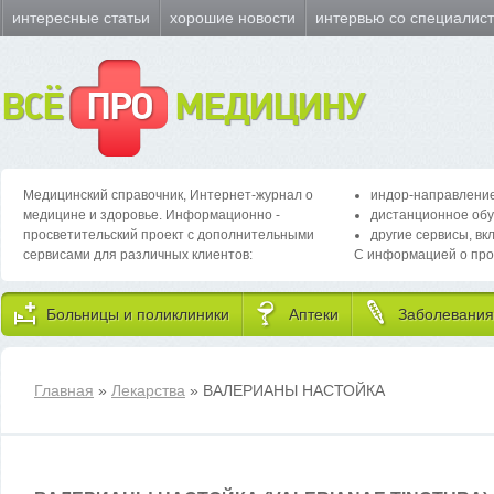
интересные статьи
хорошие новости
интервью со специалис
ВСЁ
ПРО
МЕДИЦИНУ
Медицинский справочник, Интернет-журнал о
индор-направление
медицине и здоровье. Информационно -
дистанционное обу
просветительский проект с дополнительными
другие сервисы, вк
сервисами для различных клиентов:
С информацией о про
Больницы и поликлиники
Аптеки
Заболевания
Главная
»
Лекарства
» ВАЛЕРИАНЫ НАСТОЙКА