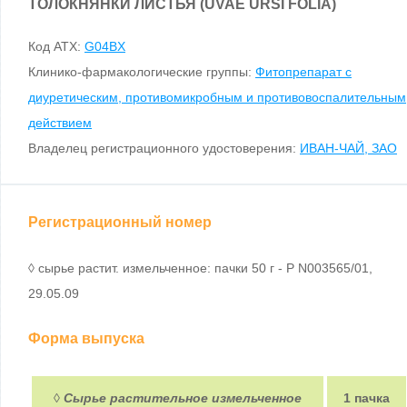
ТОЛОКНЯНКИ ЛИСТЬЯ (UVAE URSI FOLIA)
Код ATX:
G04BX
Клинико-фармакологические группы:
Фитопрепарат с
диуретическим, противомикробным и противовоспалительным
действием
Владелец регистрационного удостоверения:
ИВАН-ЧАЙ, ЗАО
Регистрационный номер
◊ сырье растит. измельченное: пачки 50 г - Р N003565/01,
29.05.09
Форма выпуска
◊
Сырье растительное измельченное
1 пачка