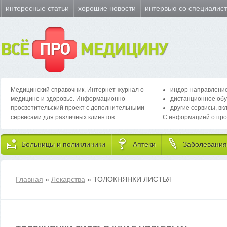
интересные статьи
хорошие новости
интервью со специалис
ВСЁ
ПРО
МЕДИЦИНУ
Медицинский справочник, Интернет-журнал о
индор-направление
медицине и здоровье. Информационно -
дистанционное обу
просветительский проект с дополнительными
другие сервисы, вк
сервисами для различных клиентов:
С информацией о про
Больницы и поликлиники
Аптеки
Заболевания
Главная
»
Лекарства
» ТОЛОКНЯНКИ ЛИСТЬЯ