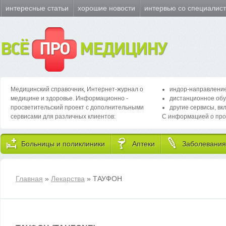
интересные статьи
хорошие новости
интервью со специалис
ВСЁ
ПРО
МЕДИЦИНУ
Медицинский справочник, Интернет-журнал о
индор-направление
медицине и здоровье. Информационно -
дистанционное обу
просветительский проект с дополнительными
другие сервисы, вк
сервисами для различных клиентов:
С информацией о про
Больницы и поликлиники
Аптеки
Заболевания
Главная
»
Лекарства
» ТАУФОН