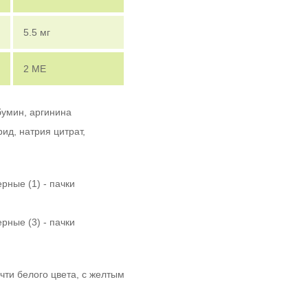
5.5 мг
2 МЕ
бумин, аргинина
ид, натрия цитрат,
рные (1) - пачки
рные (3) - пачки
чти белого цвета, с желтым