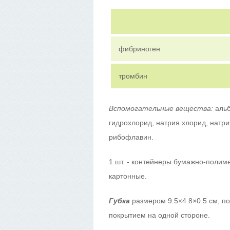
фибриноген
тромбин
Вспомогательные вещества:
аль
гидрохлорид, натрия хлорид, натрия
рибофлавин.
1 шт. - контейнеры бумажно-полиме
картонные.
Губка
размером 9.5×4.8×0.5 см, по
покрытием на одной стороне.