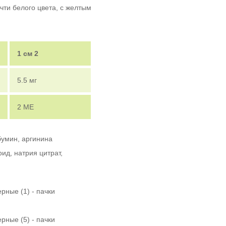
чти белого цвета, с желтым
1 см
2
5.5 мг
2 МЕ
бумин, аргинина
ид, натрия цитрат,
рные (1) - пачки
рные (5) - пачки