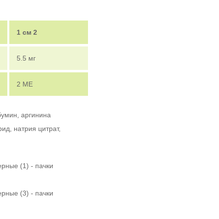
1 см
2
5.5 мг
2 МЕ
бумин, аргинина
ид, натрия цитрат,
рные (1) - пачки
рные (3) - пачки