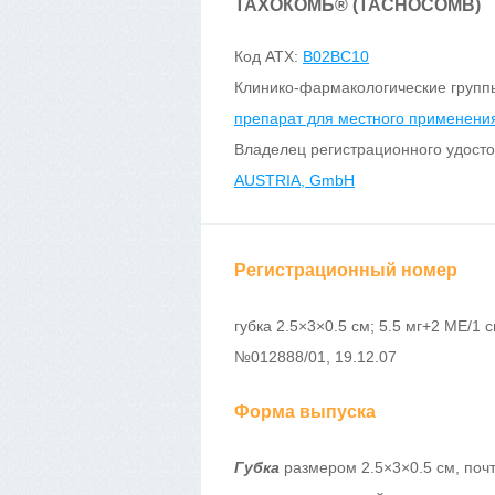
ТАХОКОМБ
®
(TACHOCOMB)
Код ATX:
B02BC10
Клинико-фармакологические групп
препарат для местного применени
Владелец регистрационного удост
AUSTRIA, GmbH
Регистрационный номер
губка 2.5×3×0.5 см; 5.5 мг+2 МЕ/1 
№012888/01, 19.12.07
Форма выпуска
Губка
размером 2.5×3×0.5 см, почт