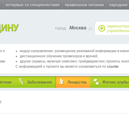
и
интервью со специалистами
правильное питание
народная
ИНУ
зарегистр
Москва
город:
учреждени
л о
индор-направление: размещение рекламной информации в клиника
дистанционное обучение провизоров и врачей,
ыми
другие сервисы, включая семплинг, трейдмаркетинг, проекты лоял
С информацией о проекте вы можете ознакомиться по
ссылке
Аптеки
Заболевания
Лекарства
Фитнес клубы
®