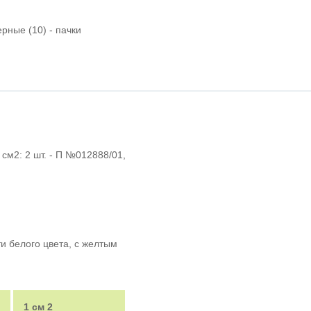
рные (10) - пачки
 см
2
: 2 шт. - П №012888/01,
и белого цвета, с желтым
1 см
2