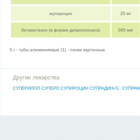
мупироцин
20 мг
бетаметазон (в форме дипропионата)
500 мкг
5 г - тубы алюминиевые (1) - пачки картонные.
Другие лекарства
СУПЕРИЛОП
СУПЕРО
СУПИРОЦИН
СУПРАДИН<S..
СУПРА