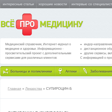
интересные статьи
хорошие новости
интервью со специалис
ВСЁ
ПРО
МЕДИЦИНУ
Медицинский справочник, Интернет-журнал о
индор-направление
медицине и здоровье. Информационно -
дистанционное обу
просветительский проект с дополнительными
другие сервисы, вк
сервисами для различных клиентов:
С информацией о про
Больницы и поликлиники
Аптеки
Заболевания
Главная
»
Лекарства
» СУПИРОЦИН-Б