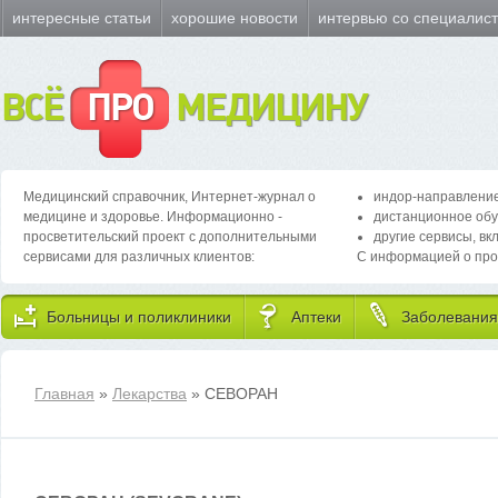
интересные статьи
хорошие новости
интервью со специалис
ВСЁ
ПРО
МЕДИЦИНУ
Медицинский справочник, Интернет-журнал о
индор-направление
медицине и здоровье. Информационно -
дистанционное обу
просветительский проект с дополнительными
другие сервисы, вк
сервисами для различных клиентов:
С информацией о про
Больницы и поликлиники
Аптеки
Заболевания
Главная
»
Лекарства
» СЕВОРАН