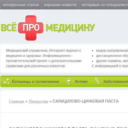
интересные статьи
хорошие новости
интервью со специалис
ВСЁ
ПРО
МЕДИЦИНУ
Медицинский справочник, Интернет-журнал о
индор-направление
медицине и здоровье. Информационно -
дистанционное обу
просветительский проект с дополнительными
другие сервисы, вк
сервисами для различных клиентов:
С информацией о про
Больницы и поликлиники
Аптеки
Заболевания
Главная
»
Лекарства
» САЛИЦИЛОВО-ЦИНКОВАЯ ПАСТА