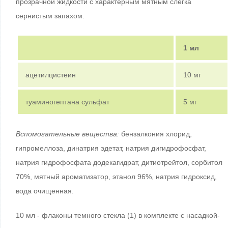
прозрачной жидкости с характерным мятным слегка
сернистым запахом.
1 мл
ацетилцистеин
10 мг
туаминогептана сульфат
5 мг
Вспомогательные вещества:
бензалкония хлорид,
гипромеллоза, динатрия эдетат, натрия дигидрофосфат,
натрия гидрофосфата додекагидрат, дитиотрейтол, сорбитол
70%, мятный ароматизатор, этанол 96%, натрия гидроксид,
вода очищенная.
10 мл - флаконы темного стекла (1) в комплекте с насадкой-