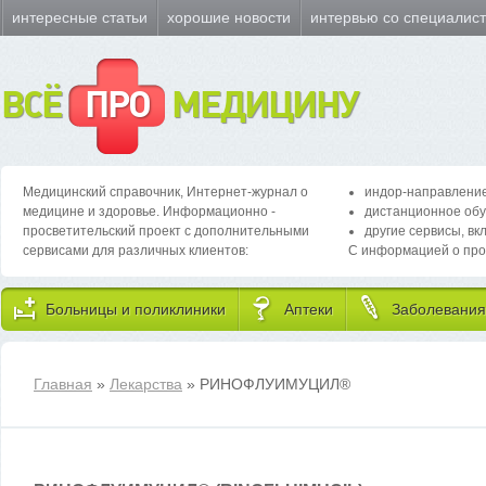
интересные статьи
хорошие новости
интервью со специалис
ВСЁ
ПРО
МЕДИЦИНУ
Медицинский справочник, Интернет-журнал о
индор-направление
медицине и здоровье. Информационно -
дистанционное обу
просветительский проект с дополнительными
другие сервисы, вк
сервисами для различных клиентов:
С информацией о про
Больницы и поликлиники
Аптеки
Заболевания
Главная
»
Лекарства
» РИНОФЛУИМУЦИЛ
®