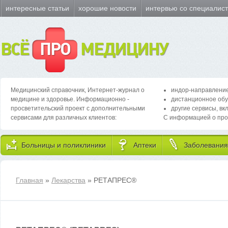
интересные статьи
хорошие новости
интервью со специалис
ВСЁ
ПРО
МЕДИЦИНУ
Медицинский справочник, Интернет-журнал о
индор-направление
медицине и здоровье. Информационно -
дистанционное обу
просветительский проект с дополнительными
другие сервисы, вк
сервисами для различных клиентов:
С информацией о про
Больницы и поликлиники
Аптеки
Заболевания
Главная
»
Лекарства
» РЕТАПРЕС
®