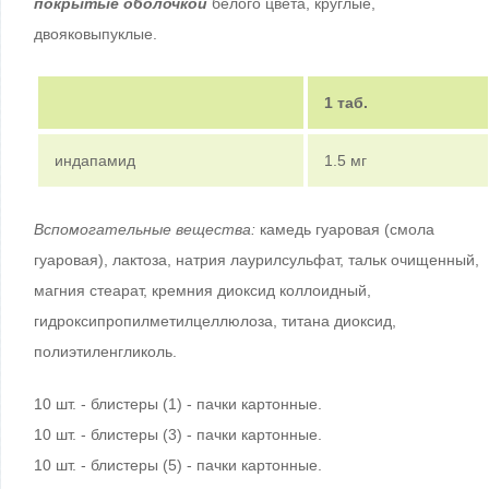
покрытые оболочкой
белого цвета, круглые,
двояковыпуклые.
1 таб.
индапамид
1.5 мг
Вспомогательные вещества:
камедь гуаровая (смола
гуаровая), лактоза, натрия лаурилсульфат, тальк очищенный,
магния стеарат, кремния диоксид коллоидный,
гидроксипропилметилцеллюлоза, титана диоксид,
полиэтиленгликоль.
10 шт. - блистеры (1) - пачки картонные.
10 шт. - блистеры (3) - пачки картонные.
10 шт. - блистеры (5) - пачки картонные.