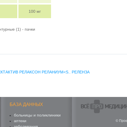
100 мг
нтурные (1) - пачки
ЕКТАКТИВ
РЕЛАКСОН
РЕЛАНИУМ<S..
РЕЛЕНЗА
БАЗА ДАННЫХ
ВСЁ
ПРО
МЕДИЦИ
больницы и поликлиники
аптеки
© Прое
заболевания