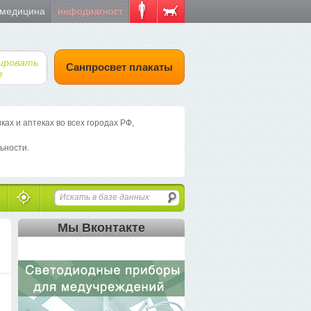
 медицина
инфодиагност
ировать
Санпросвет плакаты
е
х и аптеках во всех городах РФ,
ьности.
Мы Вконтакте