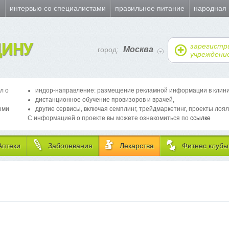
и
интервью со специалистами
правильное питание
народная
ИНУ
зарегистр
Москва
город:
учреждени
л о
индор-направление: размещение рекламной информации в клиника
дистанционное обучение провизоров и врачей,
ыми
другие сервисы, включая семплинг, трейдмаркетинг, проекты лоял
С информацией о проекте вы можете ознакомиться по
ссылке
Аптеки
Заболевания
Лекарства
Фитнес клубы