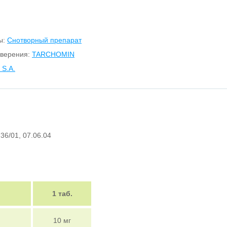
ы:
Снотворный препарат
оверения:
TARCHOMIN
S.A.
36/01, 07.06.04
1 таб.
10 мг