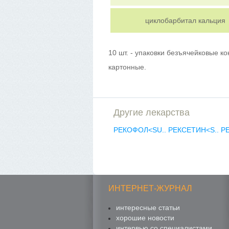
циклобарбитал кальция
10 шт. - упаковки безъячейковые ко
картонные.
Другие лекарства
РЕКОФОЛ<SU..
РЕКСЕТИН<S..
Р
ИНТЕРНЕТ-ЖУРНАЛ
интересные статьи
хорошие новости
интервью со специалистами