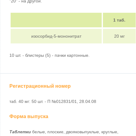
"20" - на другой.
1 таб.
изосорбид-5-мононитрат
20 мг
10 шт. - блистеры (5) - пачки картонные.
Регистрационный номер
таб. 40 мг: 50 шт. - П №012831/01, 28.04.08
Форма выпуска
Таблетки
белые, плоские, двояковыпуклые, круглые,