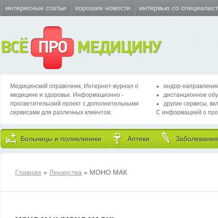
интересные статьи
хорошие новости
интервью со специалис
ВСЁ
ПРО
МЕДИЦИНУ
Медицинский справочник, Интернет-журнал о
индор-направление
медицине и здоровье. Информационно -
дистанционное обу
просветительский проект с дополнительными
другие сервисы, вк
сервисами для различных клиентов:
С информацией о про
Больницы и поликлиники
Аптеки
Заболевания
Главная
»
Лекарства
» МОНО МАК