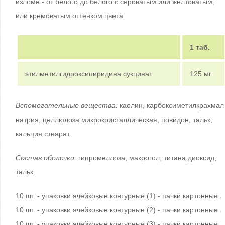
изломе - от белого до белого с сероватым или желтоватым,
или кремоватым оттенком цвета.
1 таб.
этилметилгидроксипиридина сукцинат
125 мг
Вспомогательные вещества:
каолин, карбоксиметилкрахмал
натрия, целлюлоза микрокристаллическая, повидон, тальк,
кальция стеарат.
Состав оболочки:
гипромеллоза, макрогол, титана диоксид,
тальк.
10 шт. - упаковки ячейковые контурные (1) - пачки картонные.
10 шт. - упаковки ячейковые контурные (2) - пачки картонные.
10 шт. - упаковки ячейковые контурные (3) - пачки картонные.