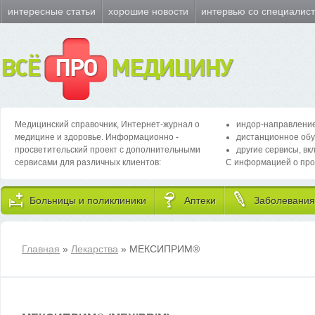
интересные статьи
хорошие новости
интервью со специалис
ВСЁ
ПРО
МЕДИЦИНУ
Медицинский справочник, Интернет-журнал о
индор-направление
медицине и здоровье. Информационно -
дистанционное обу
просветительский проект с дополнительными
другие сервисы, вк
сервисами для различных клиентов:
С информацией о про
Больницы и поликлиники
Аптеки
Заболевания
Главная
»
Лекарства
» МЕКСИПРИМ
®