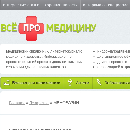
интересные статьи
хорошие новости
интервью со специалис
ВСЁ
ПРО
МЕДИЦИНУ
Медицинский справочник, Интернет-журнал о
индор-направление
медицине и здоровье. Информационно -
дистанционное обу
просветительский проект с дополнительными
другие сервисы, вк
сервисами для различных клиентов:
С информацией о про
Больницы и поликлиники
Аптеки
Заболевания
Главная
»
Лекарства
» МЕНОВАЗИН