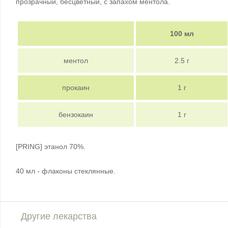
прозрачный, бесцветный, с запахом ментола.
100 мл
ментол
2.5 г
прокаин
1 г
бензокаин
1 г
[PRING] этанол 70%.
40 мл - флаконы стеклянные.
Другие лекарства