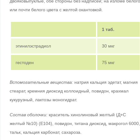
двояковыпуклые, обе стороны без надписей; на изломе белог
или почти белого цвета с желтой окантовкой.
1 таб.
этинилэстрадиол
30 мкг
гестоден
75 мкг
Вспомогательные вещества:
натрия кальция эдетат, магния
стеарат, кремния диоксид коллоидный, повидон, крахмал
кукурузный, лактозы моногидрат.
Состав оболочки:
краситель хинолиновый желтый (Д+С
желтый №10) (Е104), повидон, титана диоксид, макрогол 6000,
тальк, кальция карбонат, сахароза.