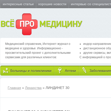
интересные статьи
хорошие новости
интервью со специалис
ВСЁ
ПРО
МЕДИЦИНУ
Медицинский справочник, Интернет-журнал о
индор-направление
медицине и здоровье. Информационно -
дистанционное обу
просветительский проект с дополнительными
другие сервисы, вк
сервисами для различных клиентов:
С информацией о про
Больницы и поликлиники
Аптеки
Заболевания
Главная
»
Лекарства
» ЛИНДИНЕТ 30