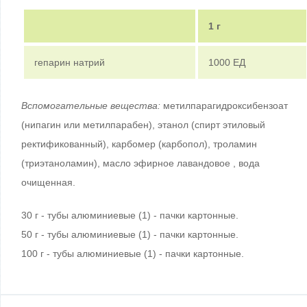
1 г
гепарин натрий
1000 ЕД
Вспомогательные вещества:
метилпарагидроксибензоат
(нипагин или метилпарабен), этанол (спирт этиловый
ректификованный), карбомер (карбопол), троламин
(триэтаноламин), масло эфирное лавандовое , вода
очищенная.
30 г - тубы алюминиевые (1) - пачки картонные.
50 г - тубы алюминиевые (1) - пачки картонные.
100 г - тубы алюминиевые (1) - пачки картонные.