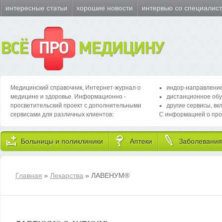
интересные статьи
хорошие новости
интервью со специалис
ВСЁ
ПРО
МЕДИЦИНУ
Медицинский справочник, Интернет-журнал о
индор-направление
медицине и здоровье. Информационно -
дистанционное обу
просветительский проект с дополнительными
другие сервисы, вк
сервисами для различных клиентов:
С информацией о про
Больницы и поликлиники
Аптеки
Заболевания
Главная
»
Лекарства
» ЛАВЕНУМ
®