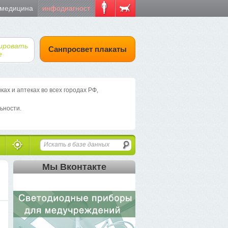
 медицина
инфодиагност
ировать
Санпросвет плакаты
е
х и аптеках во всех городах РФ,
ьности.
Мы Вконтакте