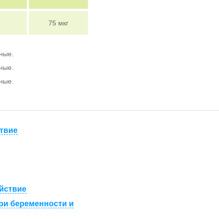
75 мкг
нные.
нные.
нные.
твие
йствие
ри беременности и