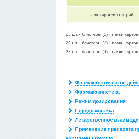
левотироксин натрий
25 шт. - блистеры (1) - пачки карто
25 шт. - блистеры (2) - пачки карто
25 шт. - блистеры (4) - пачки карто
Фармакологическое дейс
Фармакокинетика
Режим дозирования
Передозировка
Лекарственное взаимоде
Применение препарата п
кормлении грудью