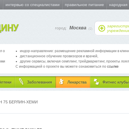
и
интервью со специалистами
правильное питание
народная
ИНУ
зарегистр
Москва
город:
учреждени
л о
индор-направление: размещение рекламной информации в клиника
дистанционное обучение провизоров и врачей,
ыми
другие сервисы, включая семплинг, трейдмаркетинг, проекты лоял
С информацией о проекте вы можете ознакомиться по
ссылке
Аптеки
Заболевания
Лекарства
Фитнес клубы
Н 75 БЕРЛИН-ХЕМИ