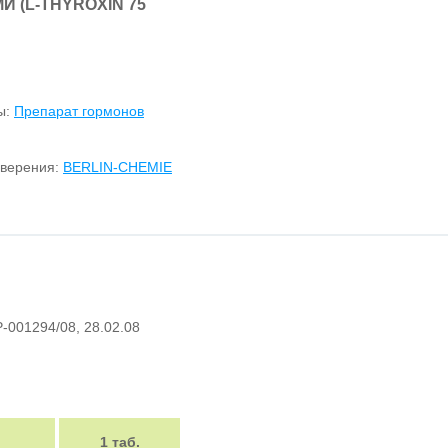
И (L-THYROXIN 75
ы:
Препарат гормонов
оверения:
BERLIN-CHEMIE
СР-001294/08, 28.02.08
1 таб.