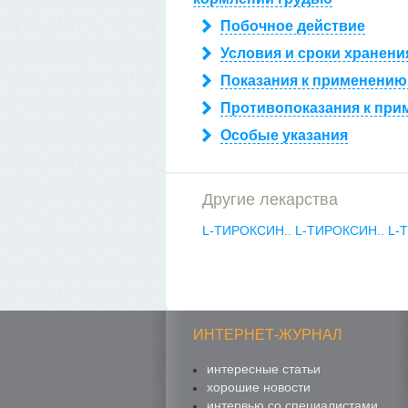
Побочное действие
Условия и сроки хранени
Показания к применению
Противопоказания к при
Особые указания
Другие лекарства
L-ТИРОКСИН..
L-ТИРОКСИН..
L-
ИНТЕРНЕТ-ЖУРНАЛ
интересные статьи
хорошие новости
интервью со специалистами