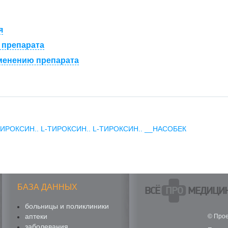
я
 препарата
менению препарата
ТИРОКСИН..
L-ТИРОКСИН..
L-ТИРОКСИН..
__НАСОБЕК
БАЗА ДАННЫХ
ВСЁ
ПРО
МЕДИЦИ
больницы и поликлиники
аптеки
© Прое
заболевания