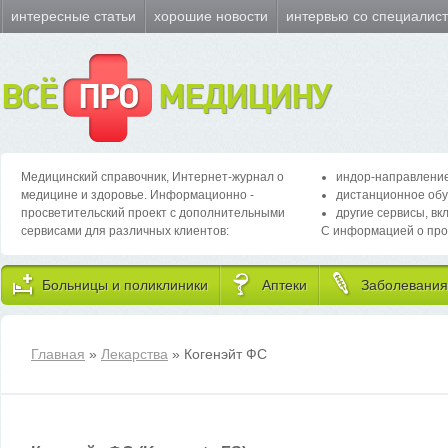
интересные статьи
хорошие новости
интервью со специалис
ВСЁ
ПРО
МЕДИЦИНУ
Медицинский справочник, Интернет-журнал о
индор-направление
медицине и здоровье. Информационно -
дистанционное обу
просветительский проект с дополнительными
другие сервисы, вк
сервисами для различных клиентов:
С информацией о про
Больницы и поликлиники
Аптеки
Заболевания
Главная
»
Лекарства
» Когенэйт ФС