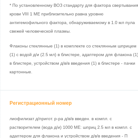
* По установленному ВОЗ стандарту для фактора свертывани
крови VIII 1 МЕ приблизительно равна уровню
антигемофильного фактора, обнаруживаемому в 1.0 мл пула
свежей человеческой плазмы.
Флаконы стеклянные (1) в комплекте со стеклянным шприцем
(1) с водой д/и (2.5 мл) в блистере, адаптером для флакона (1
в блистере, устройством д/в/в введения (1) в блистере - пачки
картонные.
Регистрационный номер
лиофилизат д/пригот. р-ра д/в/в введен. в компл. с
растворителем (вода д/и) 1000 МЕ: шприц 2.5 мл в компл. с
адаптером для флакона и устройством д/в/в введения - П