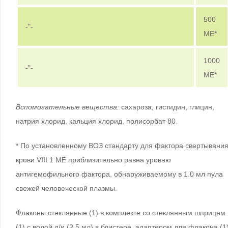
500
-"-
МЕ*
1000
-"-
МЕ*
Вспомогательные вещества:
сахароза, гистидин, глицин,
натрия хлорид, кальция хлорид, полисорбат 80.
* По установленному ВОЗ стандарту для фактора свертывани
крови VIII 1 МЕ приблизительно равна уровню
антигемофильного фактора, обнаруживаемому в 1.0 мл пула
свежей человеческой плазмы.
Флаконы стеклянные (1) в комплекте со стеклянным шприцем
(1) с водой д/и (2.5 мл) в блистере, адаптером для флакона (1