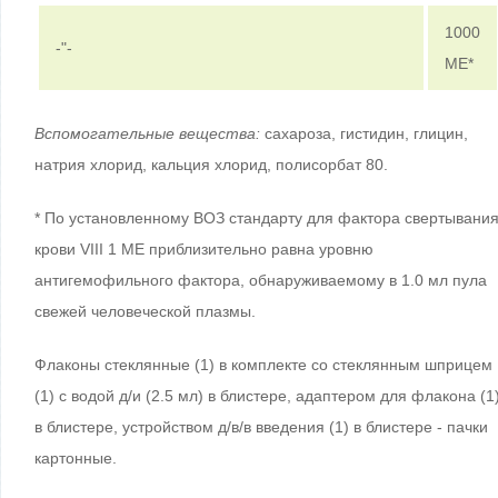
1000
-"-
МЕ*
Вспомогательные вещества:
сахароза, гистидин, глицин,
натрия хлорид, кальция хлорид, полисорбат 80.
* По установленному ВОЗ стандарту для фактора свертывани
крови VIII 1 МЕ приблизительно равна уровню
антигемофильного фактора, обнаруживаемому в 1.0 мл пула
свежей человеческой плазмы.
Флаконы стеклянные (1) в комплекте со стеклянным шприцем
(1) с водой д/и (2.5 мл) в блистере, адаптером для флакона (1
в блистере, устройством д/в/в введения (1) в блистере - пачки
картонные.