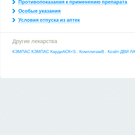
Противопоказания к применению препарата
Особые указания
Условия отпуска из аптек
Другие лекарства
КЭМПАС
КЭМПАС
КардиАСК<S..
КомплигамВ..
Коэйт-ДВИ
Л