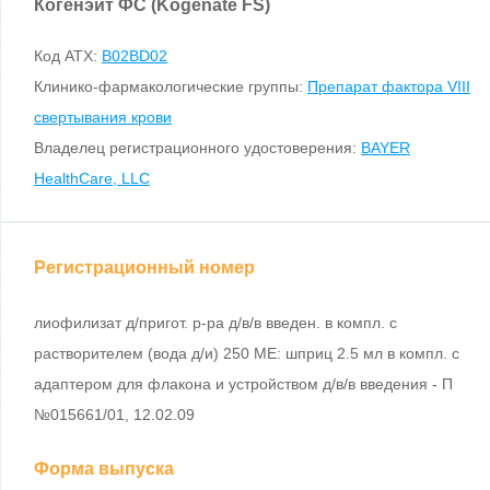
Когенэйт ФС (Kogenate FS)
Код ATX:
B02BD02
Клинико-фармакологические группы:
Препарат фактора VIII
свертывания крови
Владелец регистрационного удостоверения:
BAYER
HealthCare, LLC
Регистрационный номер
лиофилизат д/пригот. р-ра д/в/в введен. в компл. с
растворителем (вода д/и) 250 МЕ: шприц 2.5 мл в компл. с
адаптером для флакона и устройством д/в/в введения - П
№015661/01, 12.02.09
Форма выпуска