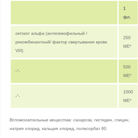
1
фл.
октоког альфа (антигемофильный /
250
рекомбинантный/ фактор свертывания крови
МЕ*
VIII)
500
-"-
МЕ*
1000
-"-
МЕ*
Вспомогательные вещества:
сахароза, гистидин, глицин,
натрия хлорид, кальция хлорид, полисорбат 80.