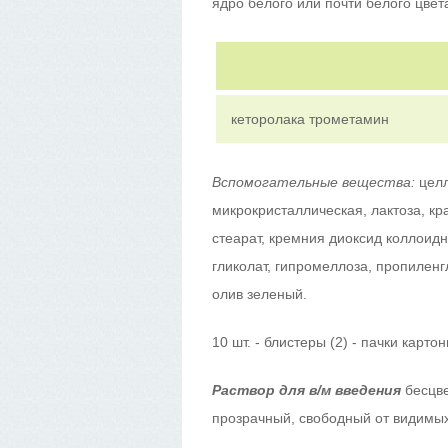
ядро белого или почти белого цвет
кеторолака трометамин
Вспомогательные вещества:
цел
микрокристаллическая, лактоза, кр
стеарат, кремния диоксид коллоид
гликолат, гипромеллоза, пропиленг
олив зеленый.
10 шт. - блистеры (2) - пачки карто
Раствор для в/м введения
бесцве
прозрачный, свободный от видимых