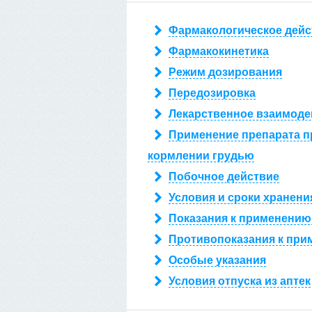
Фармакологическое дейс
Фармакокинетика
Режим дозирования
Передозировка
Лекарственное взаимоде
Применение препарата п
кормлении грудью
Побочное действие
Условия и сроки хранени
Показания к применению
Противопоказания к при
Особые указания
Условия отпуска из аптек