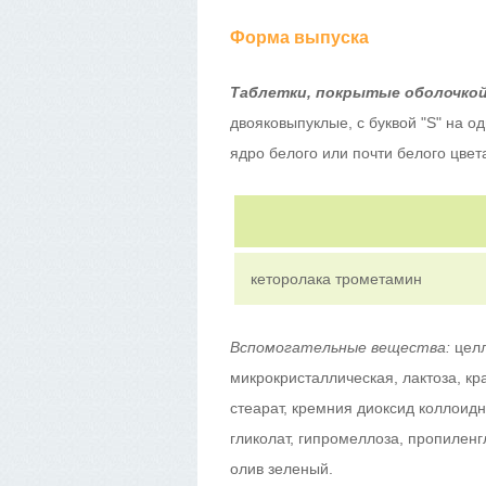
Форма выпуска
Таблетки, покрытые оболочко
двояковыпуклые, с буквой "S" на од
ядро белого или почти белого цвет
кеторолака трометамин
Вспомогательные вещества:
цел
микрокристаллическая, лактоза, кр
стеарат, кремния диоксид коллоид
гликолат, гипромеллоза, пропиленг
олив зеленый.