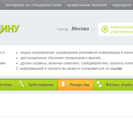
и
интервью со специалистами
правильное питание
народная
ИНУ
зарегистр
Москва
город:
учреждени
л о
индор-направление: размещение рекламной информации в клиника
дистанционное обучение провизоров и врачей,
ыми
другие сервисы, включая семплинг, трейдмаркетинг, проекты лоял
С информацией о проекте вы можете ознакомиться по
ссылке
Аптеки
Заболевания
Лекарства
Фитнес клубы