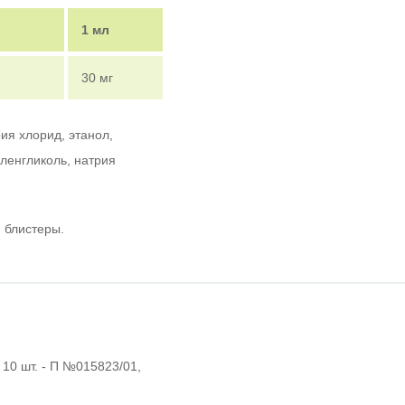
1 мл
30 мг
ия хлорид, этанол,
иленгликоль, натрия
- блистеры.
. 10 шт. - П №015823/01,