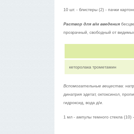
10 шт. - блистеры (2) - пачки карто
Раствор для в/м введения
бесцве
прозрачный, свободный от видимых
кеторолака трометамин
Вспомогательные вещества:
натр
динатрия эдетат, октоксинол, проп
гидроксид, вода д/и.
1 мл - ампулы темного стекла (10) 