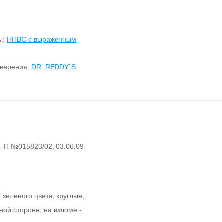
ы:
НПВС с выраженным
оверения:
DR. REDDY`S
. - П №015823/02, 03.06.09
й
зеленого цвета, круглые,
ной стороне; на изломе -