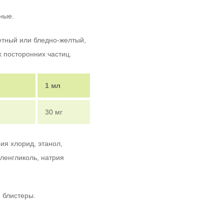
нные.
тный или бледно-желтый,
 посторонних частиц.
1 мл
30 мг
ия хлорид, этанол,
иленгликоль, натрия
- блистеры.