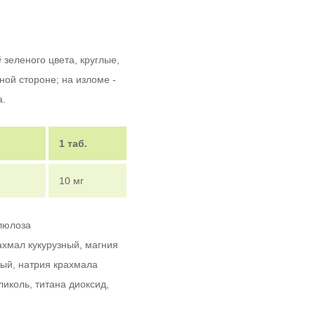
й
зеленого цвета, круглые,
ной стороне; на изломе -
а.
1 таб.
10 мг
люлоза
ахмал кукурузный, магния
ный, натрия крахмала
ликоль, титана диоксид,