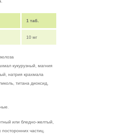
а.
1 таб.
10 мг
люлоза
ахмал кукурузный, магния
ный, натрия крахмала
ликоль, титана диоксид,
нные.
тный или бледно-желтый,
 посторонних частиц.