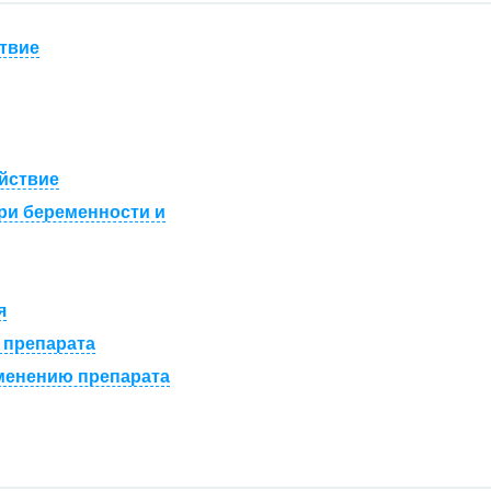
твие
йствие
ри беременности и
я
 препарата
менению препарата