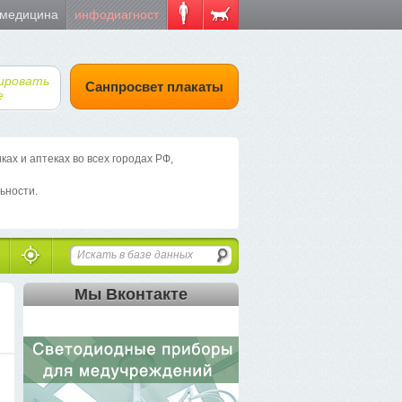
 медицина
инфодиагност
ировать
Санпросвет плакаты
е
х и аптеках во всех городах РФ,
ьности.
Мы Вконтакте