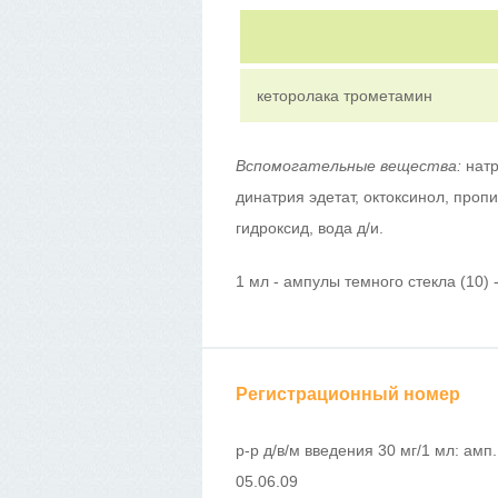
кеторолака трометамин
Вспомогательные вещества:
натр
динатрия эдетат, октоксинол, проп
гидроксид, вода д/и.
1 мл - ампулы темного стекла (10) 
Регистрационный номер
р-р д/в/м введения 30 мг/1 мл: амп
05.06.09