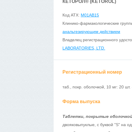
КЕТОРОЛ
®
(KETOROL)
Код ATX:
M01AB15
Клинико-фармакологические групп
анальгезирующим действием
Владелец регистрационного удост
LABORATORIES, LTD.
Регистрационный номер
таб., покр. оболочкой, 10 мг: 20 шт
Форма выпуска
Таблетки, покрытые оболочко
двояковыпуклые, с буквой "S" на од