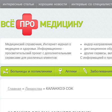
интересные статьи
хорошие новости
интервью со специалис
ВСЁ
ПРО
МЕДИЦИНУ
Медицинский справочник, Интернет-журнал о
индор-направление
медицине и здоровье. Информационно -
дистанционное обу
просветительский проект с дополнительными
другие сервисы, вк
сервисами для различных клиентов:
С информацией о про
Больницы и поликлиники
Аптеки
Заболевания
Главная
»
Лекарства
» КАЛАНХОЭ СОК