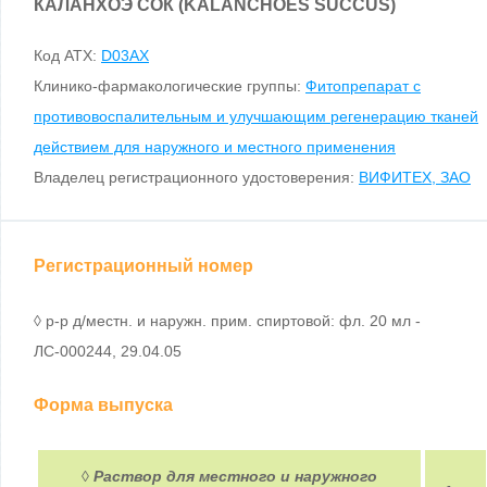
КАЛАНХОЭ СОК (KALANCHOES SUCCUS)
Код ATX:
D03AX
Клинико-фармакологические группы:
Фитопрепарат с
противовоспалительным и улучшающим регенерацию тканей
действием для наружного и местного применения
Владелец регистрационного удостоверения:
ВИФИТЕХ, ЗАО
Регистрационный номер
◊ р-р д/местн. и наружн. прим. спиртовой: фл. 20 мл -
ЛС-000244, 29.04.05
Форма выпуска
◊
Раствор для местного и наружного