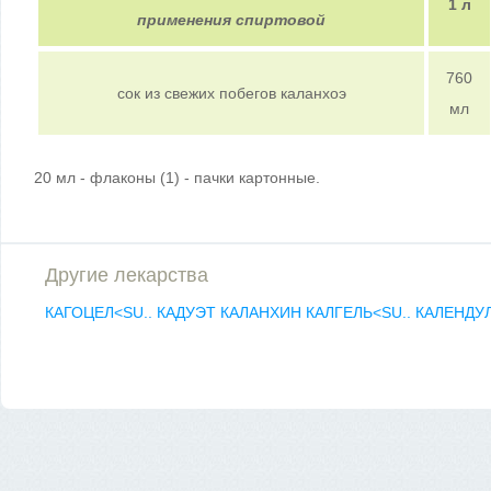
1 л
применения спиртовой
760
сок из свежих побегов каланхоэ
мл
20 мл - флаконы (1) - пачки картонные.
Другие лекарства
КАГОЦЕЛ<SU..
КАДУЭТ
КАЛАНХИН
КАЛГЕЛЬ<SU..
КАЛЕНДУ