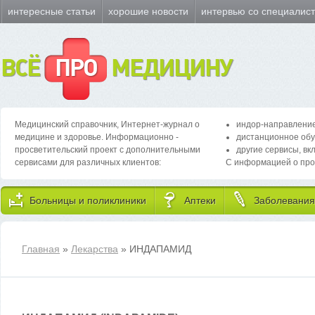
интересные статьи
хорошие новости
интервью со специалис
ВСЁ
ПРО
МЕДИЦИНУ
Медицинский справочник, Интернет-журнал о
индор-направление
медицине и здоровье. Информационно -
дистанционное обу
просветительский проект с дополнительными
другие сервисы, вк
сервисами для различных клиентов:
С информацией о про
Больницы и поликлиники
Аптеки
Заболевания
Главная
»
Лекарства
» ИНДАПАМИД