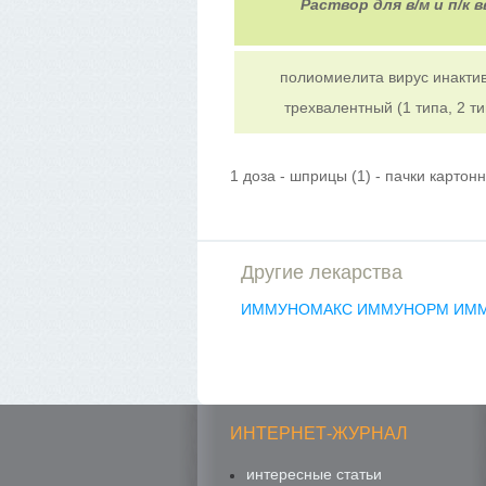
Раствор для в/м и п/к 
полиомиелита вирус инакти
трехвалентный (1 типа, 2 ти
1 доза - шприцы (1) - пачки картон
Другие лекарства
ИММУНОМАКС
ИММУНОРМ
ИМ
ИНТЕРНЕТ-ЖУРНАЛ
интересные статьи