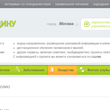
и
интервью со специалистами
правильное питание
народная
ИНУ
зарегистр
Москва
город:
учреждени
л о
индор-направление: размещение рекламной информации в клиника
дистанционное обучение провизоров и врачей,
ыми
другие сервисы, включая семплинг, трейдмаркетинг, проекты лоял
С информацией о проекте вы можете ознакомиться по
ссылке
Аптеки
Заболевания
Лекарства
Фитнес клубы
ПОЛИО