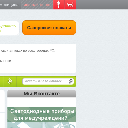
 медицина
инфодиагност
ировать
Санпросвет плакаты
е
х и аптеках во всех городах РФ,
ьности.
Мы Вконтакте