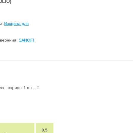
LIO)
ы:
Вакцина для
оверения:
SANOFI
оза: шприцы 1 шт. - П
0.5