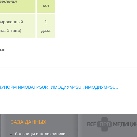
введения
мл
вированный
1
па, 3 типа)
доза
ные.
МУНОРМ
ИМОВАН<SUP..
ИМОДИУМ<SU..
ИМОДИУМ<SU..
БАЗА ДАННЫХ
ВСЁ
ПРО
МЕДИЦИ
больницы и поликлиники