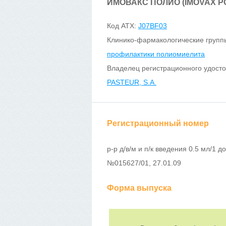
ИМОВАКС ПОЛИО (IMOVAX PO
Код ATX:
J07BF03
Клинико-фармакологические групп
профилактики полиомиелита
Владелец регистрационного удост
PASTEUR, S.A.
Регистрационный номер
р-р д/в/м и п/к введения 0.5 мл/1 д
№015627/01, 27.01.09
Форма выпуска