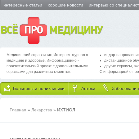
интересные статьи
хорошие новости
интервью со специалис
ВСЁ
ПРО
МЕДИЦИНУ
Медицинский справочник, Интернет-журнал о
индор-направление
медицине и здоровье. Информационно -
дистанционное обу
просветительский проект с дополнительными
другие сервисы, вк
сервисами для различных клиентов:
С информацией о про
Больницы и поликлиники
Аптеки
Заболевания
Главная
»
Лекарства
» ИХТИОЛ