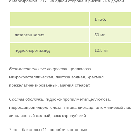
с маркировкой "717" на одной стороне и риской - на другой.
1 таб.
лозартан калия
50 мг
гидрохлоротиазид
12.5 мг
Вспомогательные вещества:
целлюлоза
микрокристаллическая, лактоза водная, крахмал
прежелатинизированный, магния стеарат.
Состав оболочки:
гидроксипропилметилцеллюлоза,
гидроксипропилцеллюлоза, титана диоксид, алюминиевый лак
хинолиновый желтый, воск карнаубский.
7 шт. - блистеры (1) - коробки картонные.