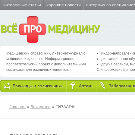
интересные статьи
хорошие новости
интервью со специалис
ВСЁ
ПРО
МЕДИЦИНУ
Медицинский справочник, Интернет-журнал о
индор-направление
медицине и здоровье. Информационно -
дистанционное обу
просветительский проект с дополнительными
другие сервисы, вк
сервисами для различных клиентов:
С информацией о про
Больницы и поликлиники
Аптеки
Заболевания
Главная
»
Лекарства
» ГИЗААР
®