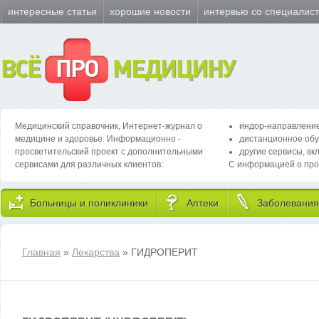
интересные статьи
хорошие новости
интервью со специалис
ВСЁ
ПРО
МЕДИЦИНУ
Медицинский справочник, Интернет-журнал о
индор-направление
медицине и здоровье. Информационно -
дистанционное обу
просветительский проект с дополнительными
другие сервисы, вк
сервисами для различных клиентов:
С информацией о про
Больницы и поликлиники
Аптеки
Заболевания
Главная
»
Лекарства
» ГИДРОПЕРИТ